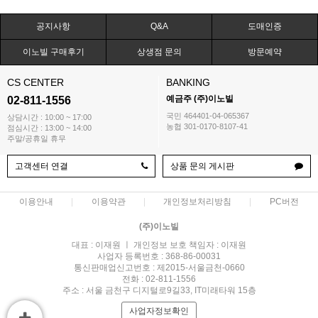
공지사항
Q&A
도매인증
이노빌 구매후기
상생점 문의
방문예약
CS CENTER
BANKING
예금주 (주)이노빌
02-811-1556
국민 464401-04-065367
상담시간 : 10:00 ~ 17:00
농협 301-0170-8107-41
점심시간 : 13:00 ~ 14:00
주말/공휴일 휴무
고객센터 연결
상품 문의 게시판
이용안내
이용약관
개인정보처리방침
PC버전
(주)이노빌
대표 : 이재원 ㅣ 개인정보 보호 책임자 : 이재원
사업자 등록번호 : 368-86-00031
통신판매업신고번호 : 제2015-서울금천-0660
전화 : 02-811-1556
주소 : 서울 금천구 디지털로9길33, IT미래타워 15층
사업자정보확인