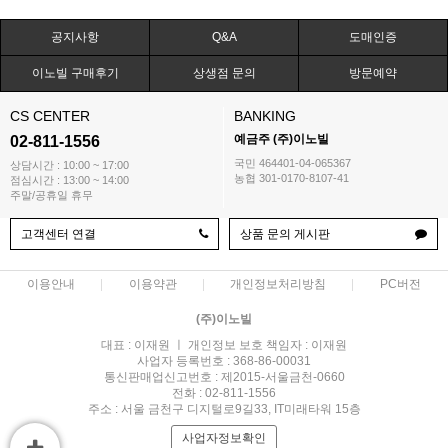
공지사항
Q&A
도매인증
이노빌 구매후기
상생점 문의
방문예약
CS CENTER
BANKING
예금주 (주)이노빌
02-811-1556
국민 464401-04-065367
상담시간 : 10:00 ~ 17:00
농협 301-0170-8107-41
점심시간 : 13:00 ~ 14:00
주말/공휴일 휴무
고객센터 연결
상품 문의 게시판
이용안내
이용약관
개인정보처리방침
PC버전
(주)이노빌
대표 : 이재원 ㅣ 개인정보 보호 책임자 : 이재원
사업자 등록번호 : 368-86-00031
통신판매업신고번호 : 제2015-서울금천-0660
전화 : 02-811-1556
주소 : 서울 금천구 디지털로9길33, IT미래타워 15층
사업자정보확인