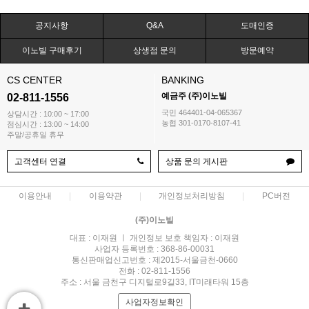
공지사항
Q&A
도매인증
이노빌 구매후기
상생점 문의
방문예약
CS CENTER
BANKING
예금주 (주)이노빌
02-811-1556
국민 464401-04-065367
상담시간 : 10:00 ~ 17:00
농협 301-0170-8107-41
점심시간 : 13:00 ~ 14:00
주말/공휴일 휴무
고객센터 연결
상품 문의 게시판
이용안내
이용약관
개인정보처리방침
PC버전
(주)이노빌
대표 : 이재원 ㅣ 개인정보 보호 책임자 : 이재원
사업자 등록번호 : 368-86-00031
통신판매업신고번호 : 제2015-서울금천-0660
전화 : 02-811-1556
주소 : 서울 금천구 디지털로9길33, IT미래타워 15층
사업자정보확인