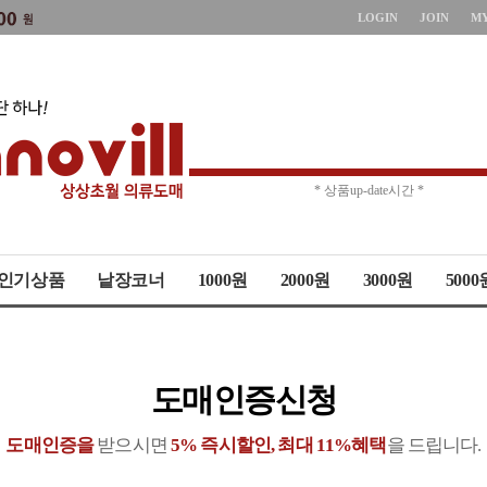
LOGIN
JOIN
M
* 상품up-date시간 *
* 주문취소 제한 *
인기상품
낱장코너
1000원
2000원
3000원
5000
도매인증신청
도매인증을
받으시면
5% 즉시할인, 최대 11%혜택
을 드립니다.