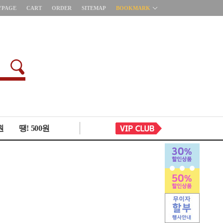
YPAGE
CART
ORDER
SITEMAP
BOOKMARK
원
땡! 500원