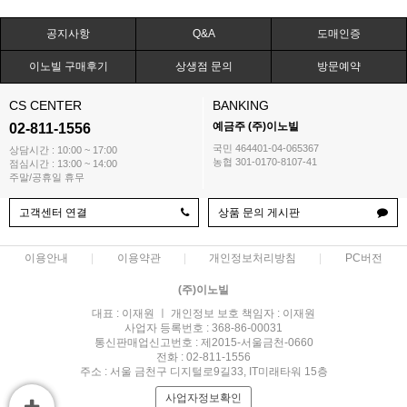
공지사항
Q&A
도매인증
이노빌 구매후기
상생점 문의
방문예약
CS CENTER
BANKING
예금주 (주)이노빌
02-811-1556
국민 464401-04-065367
상담시간 : 10:00 ~ 17:00
농협 301-0170-8107-41
점심시간 : 13:00 ~ 14:00
주말/공휴일 휴무
고객센터 연결
상품 문의 게시판
이용안내
이용약관
개인정보처리방침
PC버전
(주)이노빌
대표 : 이재원 ㅣ 개인정보 보호 책임자 : 이재원
사업자 등록번호 : 368-86-00031
통신판매업신고번호 : 제2015-서울금천-0660
전화 : 02-811-1556
주소 : 서울 금천구 디지털로9길33, IT미래타워 15층
사업자정보확인