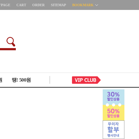
YPAGE
CART
ORDER
SITEMAP
BOOKMARK
원
땡! 500원