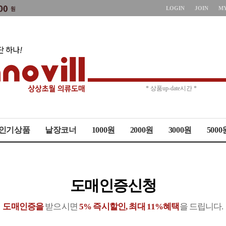
LOGIN
JOIN
M
* 상품up-date시간 *
* 주문취소 제한 *
인기상품
낱장코너
1000원
2000원
3000원
5000
도매인증신청
도매인증을
받으시면
5% 즉시할인, 최대 11%혜택
을 드립니다.