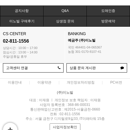
공지사항
Q&A
도매인증
이노빌 구매후기
상생점 문의
방문예약
CS CENTER
BANKING
예금주 (주)이노빌
02-811-1556
국민 464401-04-065367
상담시간 : 10:00 ~ 17:00
농협 301-0170-8107-41
점심시간 : 13:00 ~ 14:00
주말/공휴일 휴무
고객센터 연결
상품 문의 게시판
이용안내
이용약관
개인정보처리방침
PC버전
(주)이노빌
대표 : 이재원 ㅣ 개인정보 보호 책임자 : 이재원
사업자 등록번호 : 368-86-00031
통신판매업신고번호 : 제2015-서울금천-0660
전화 : 02-811-1556
주소 : 서울 금천구 디지털로9길33, IT미래타워 15층
사업자정보확인