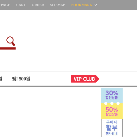
YPAGE
CART
ORDER
SITEMAP
BOOKMARK
원
땡! 500원