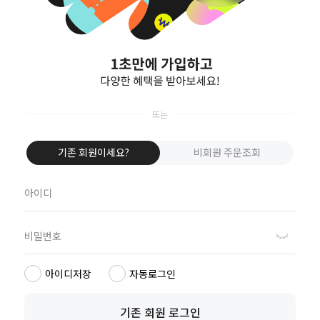
회원가입
ID/PW 찾기
[로그인/비회원구매가 안될시 체크사항]
휴대폰 브라우저의 쿠키를 허용해야 합니다.
아이폰 설정하기
① 홈 화면에 설정 클릭
② 설정 메뉴에서 Safari 클릭
③ 쿠키 차단을 항상 허용으로 변경
갤럭시 설정하기
① 인터넷 브라우저 열기
기존 회원이세요?
비회원 주문조회
② 더보기 메뉴 클릭
③ 설정 메뉴 클릭
④ 개인정보 보호에서 쿠키 허용 켜기
안드로이드 버전에 따라 다를 수 있습니다.
아이디저장
자동로그인
공지사항
Q&A
도매인증
이노빌 구매후기
상생점 문의
방문예약
기존 회원 로그인