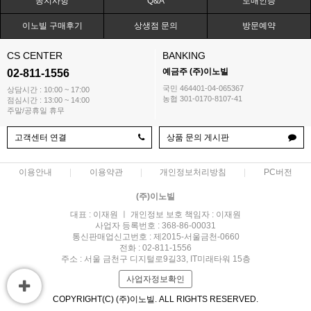
공지사항
Q&A
도매인증
이노빌 구매후기
상생점 문의
방문예약
CS CENTER
BANKING
예금주 (주)이노빌
02-811-1556
국민 464401-04-065367
상담시간 : 10:00 ~ 17:00
농협 301-0170-8107-41
점심시간 : 13:00 ~ 14:00
주말/공휴일 휴무
고객센터 연결
상품 문의 게시판
이용안내
이용약관
개인정보처리방침
PC버전
(주)이노빌
대표 : 이재원 ㅣ 개인정보 보호 책임자 : 이재원
사업자 등록번호 : 368-86-00031
통신판매업신고번호 : 제2015-서울금천-0660
전화 : 02-811-1556
주소 : 서울 금천구 디지털로9길33, IT미래타워 15층
사업자정보확인
COPYRIGHT(C) (주)이노빌. ALL RIGHTS RESERVED.