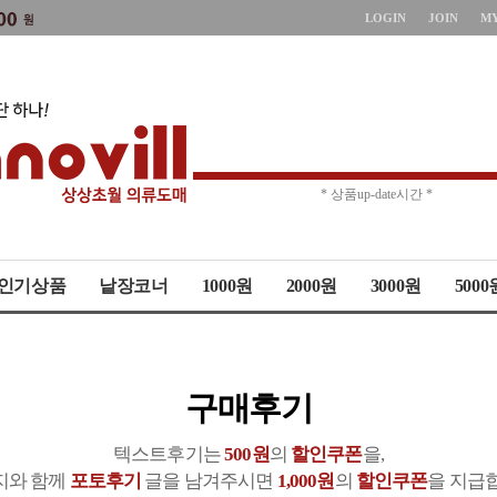
LOGIN
JOIN
M
* 상품up-date시간 *
* 주문취소 제한 *
인기상품
낱장코너
1000원
2000원
3000원
5000
구매후기
텍스트후기는
500원
의
할인쿠폰
을,
지와 함께
포토후기
글을 남겨주시면
1,000원
의
할인쿠폰
을 지급