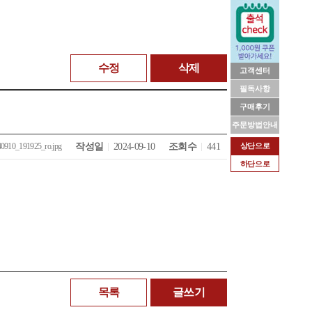
수정
삭제
고객센터
필독사항
구매후기
주문방법안내
작성일
2024-09-10
조회수
441
상단으로
0910_191925_ro.jpg
하단으로
목록
글쓰기