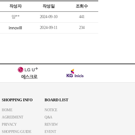
작성자
작성일
조회수
양**
2024-09-10
441
2024-09-11
234
SHOPPING INFO
BOARD LIST
HOME
NOTICE
AGREEMENT
Q&A
PRIVACY
REVIEW
SHOPPING GUIDE
EVENT