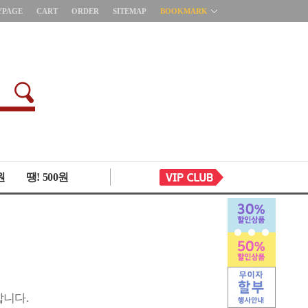
YPAGE
CART
ORDER
SITEMAP
BOOKMARK
원
땡! 500원
합니다.