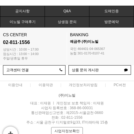
공지사항
Q&A
도매인증
이노빌 구매후기
상생점 문의
방문예약
CS CENTER
BANKING
예금주 (주)이노빌
02-811-1556
국민 464401-04-065367
상담시간 : 10:00 ~ 17:00
농협 301-0170-8107-41
점심시간 : 13:00 ~ 14:00
주말/공휴일 휴무
고객센터 연결
상품 문의 게시판
이용안내
이용약관
개인정보처리방침
PC버전
(주)이노빌
대표 : 이재원 ㅣ 개인정보 보호 책임자 : 이재원
사업자 등록번호 : 368-86-00031
통신판매업신고번호 : 제2015-서울금천-0660
전화 : 02-811-1556
주소 : 서울 금천구 디지털로9길33, IT미래타워 15층
사업자정보확인