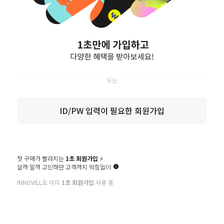
영문 대소문자/숫자/특수문자를 혼용하여 2종류 10~16자 또는 3종류 8~16자 입력
비밀번호 확인
이메일
생년
월
일
ID/PW 입력이 필요한 회원가입
선택안함
남
여
휴대폰번호
첫 구매가 빨라지는
1초 회원가입
⚡️
살까 말까 고민하던 고객까지 막힘없이
추천인 아이디
INNOVILL도 이미
1초 회원가입
사용 중
14세 이상입니다. (필수)