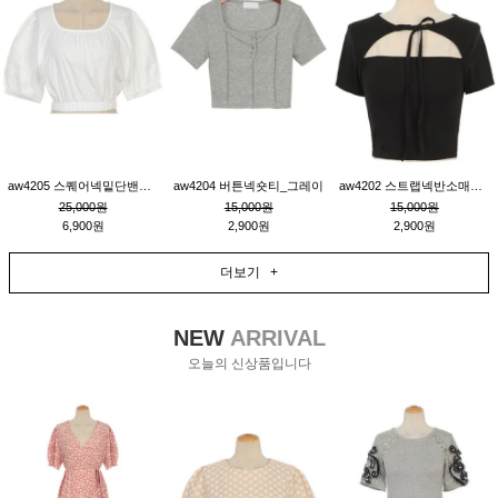
aw4205 스퀘어넥밑단밴딩숏블라우스_크림
aw4204 버튼넥숏티_그레이
aw4202 스트랩넥반소매숏티_블랙
25,000원
15,000원
15,000원
6,900원
2,900원
2,900원
더보기 +
NEW
ARRIVAL
오늘의 신상품입니다