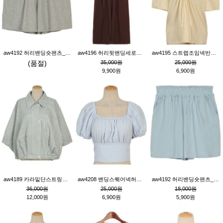
aw4192 허리밴딩숏팬츠_그레이
aw4196 허리뒷밴딩세로줄핀턱와이드팬츠_브라운
aw4195 스트랩조임넥반소매블라우스_연베이지
(품절)
35,000원
25,000원
9,900원
6,900원
aw4189 카라밑단스트링세로줄오버핏블라우스_크림
aw4208 밴딩스퀘어넥허리뒷트임블라우스_블루
aw4192 허리밴딩숏팬츠_블루
36,000원
25,000원
18,000원
12,000원
6,900원
5,900원