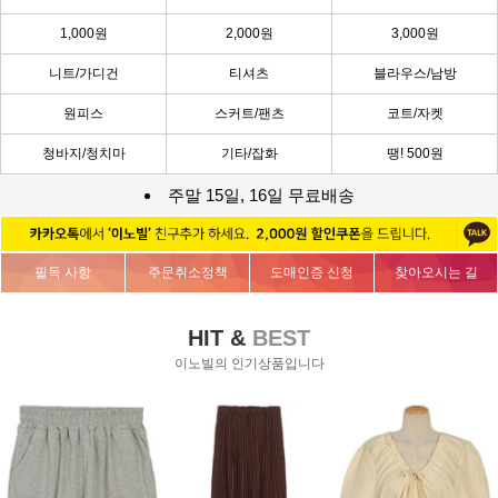
1,000원
2,000원
3,000원
니트/가디건
티셔츠
블라우스/남방
원피스
스커트/팬츠
코트/자켓
청바지/청치마
기타/잡화
땡! 500원
주말 15일, 16일 무료배송
필독 사항
주문취소정책
도매인증 신청
찾아오시는 길
HIT &
BEST
이노빌의 인기상품입니다