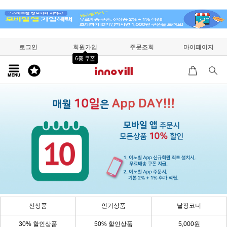
로그인
회원가입
주문조회
마이페이지
6종 쿠폰
신상품
인기상품
낱장코너
30% 할인상품
50% 할인상품
5,000원