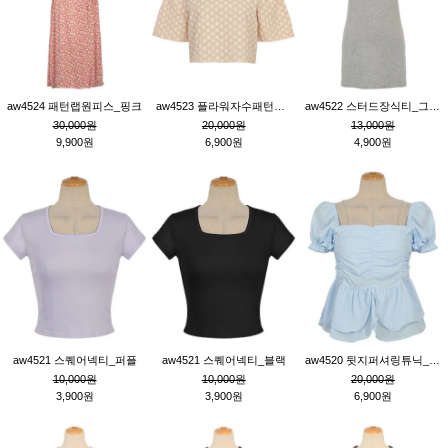
aw4524 패턴랩원피스_핑크
aw4523 플라워자수패턴튜닉_베이지
aw4522 스터드장식티_그레이
30,000원
20,000원
13,000원
9,900원
6,900원
4,900원
aw4521 스퀘어넥티_퍼플
aw4521 스퀘어넥티_블랙
aw4520 뒷지퍼셔링튜닉_블루
10,000원
10,000원
20,000원
3,900원
3,900원
6,900원