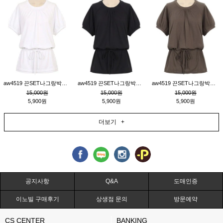
aw4519 끈SET나그랑박시티_크림
aw4519 끈SET나그랑박시티_블랙
aw4519 끈SET나그랑박시티_브라운
15,000원
15,000원
15,000원
5,900원
5,900원
5,900원
더보기 +
공지사항
Q&A
도매인증
이노빌 구매후기
상생점 문의
방문예약
CS CENTER
BANKING