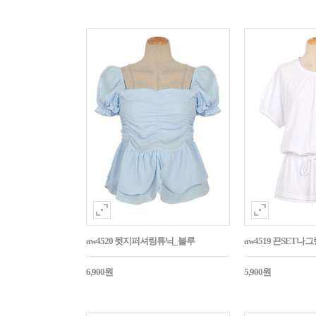
aw4520 뒷지퍼셔링튜닉_블루
aw4519 끈SET
6,900원
5,900원