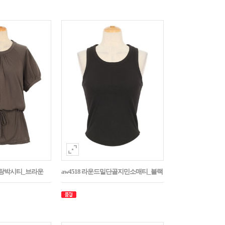
나그랑박시티_브라운
aw4518 라운드밑단골지민소매티_블랙