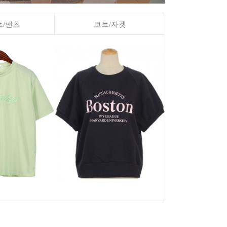
/팬츠
코트/자켓