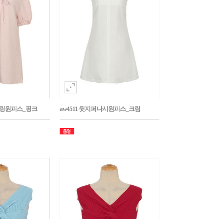
스트링원피스_핑크
aw4511 뒷지퍼나시원피스_크림