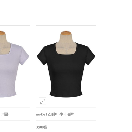
티_퍼플
aw4521 스퀘어넥티_블랙
3,900원