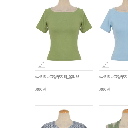
aw4515 나그랑무지티_올리브
aw4515 나그랑무
3,900원
3,900원