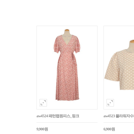
aw4524 패턴랩원피스_핑크
aw4523 플라워
9,900원
6,900원