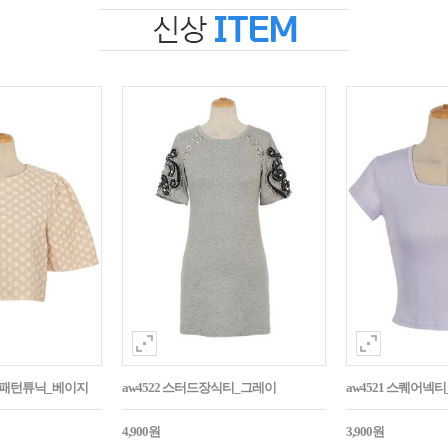
자수패턴튜닉_베이지
aw4522 스터드장식티_그레이
aw4521 스퀘어넥
4,900원
3,900원