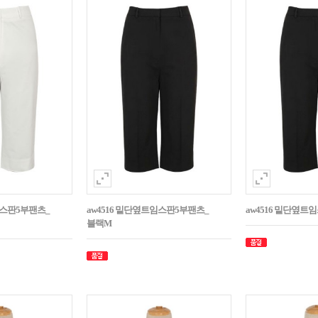
임스판5부팬츠_
aw4516 밑단옆트임스판5부팬츠_
aw4516 밑단옆트
블랙M