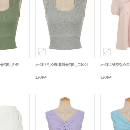
홀터골지티_카키
aw4513 민소매,홀터골지티_그레이
aw4512 넥조절
2,900원
8,900원