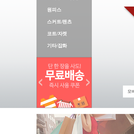
원피스
스커트/팬츠
코트/자켓
기타/잡화
모바