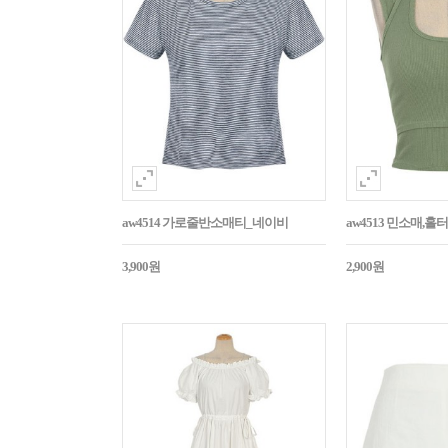
aw4514 가로줄반소매티_네이비
aw4513 민소매,
3,900원
2,900원