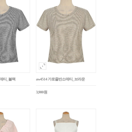
소매티_블랙
aw4514 가로줄반소매티_브라운
3,900원