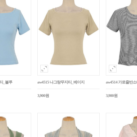
지티_블루
aw4515 나그랑무지티_베이지
aw4514 가로줄반
3,900원
3,900원