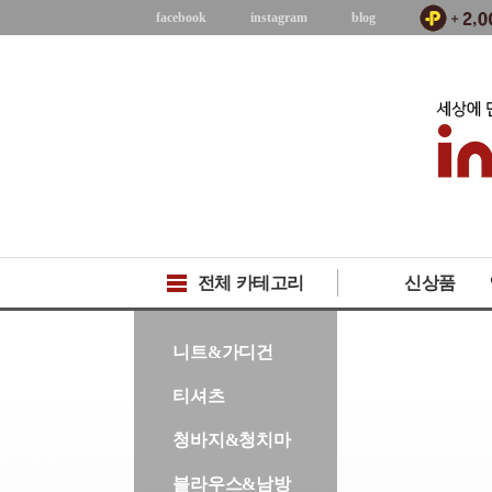
facebook
instagram
blog
전체 카테고리
신상품
-->
니트&가디건
티셔츠
청바지&청치마
블라우스&남방