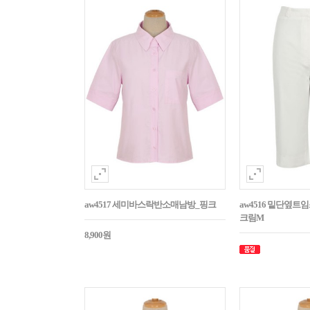
aw4517 세미바스락반소매남방_핑크
aw4516 밑단옆트
크림M
8,900원