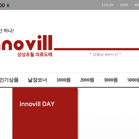
LOGIN
JOIN
M
* 주문취소 제한 *
* 상품up-date시간 *
인기상품
낱장코너
1000원
2000원
3000원
5000