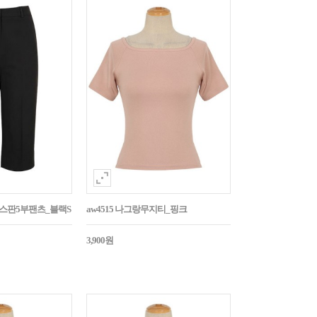
임스판5부팬츠_블랙S
aw4515 나그랑무지티_핑크
3,900원