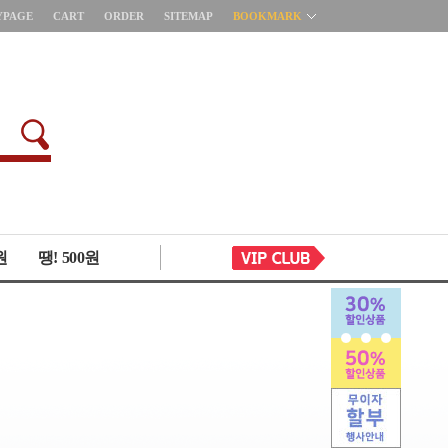
YPAGE
CART
ORDER
SITEMAP
BOOKMARK
원
땡! 500원