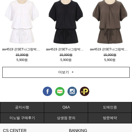
aw4519 끈SET나그랑박시티_크림
aw4519 끈SET나그랑박시티_블랙
aw4519 끈SET나그랑박시티_브라운
15,000원
15,000원
15,000원
5,900원
5,900원
5,900원
더보기 +
공지사항
Q&A
도매인증
이노빌 구매후기
상생점 문의
방문예약
CS CENTER
BANKING