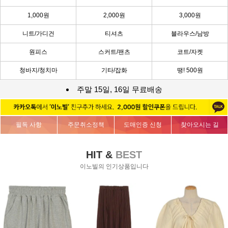
1,000원
2,000원
3,000원
니트/가디건
티셔츠
블라우스/남방
원피스
스커트/팬츠
코트/자켓
청바지/청치마
기타/잡화
땡! 500원
주말 15일, 16일 무료배송
필독 사항
주문취소정책
도매인증 신청
찾아오시는 길
HIT &
BEST
이노빌의 인기상품입니다