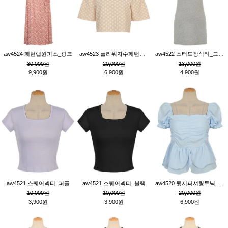
aw4524 패턴랩원피스_핑크
aw4523 플라워자수패턴튜닉_베이지
aw4522 스터드장식티_그레이
30,000원
20,000원
13,000원
9,900원
6,900원
4,900원
aw4521 스퀘어넥티_퍼플
aw4521 스퀘어넥티_블랙
aw4520 뒷지퍼셔링튜닉_블루
10,000원
10,000원
20,000원
3,900원
3,900원
6,900원