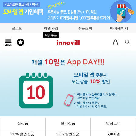
로그인
회원가입
주문조회
마이페이지
6종 쿠폰
신상품
인기상품
낱장코너
30% 할인상품
50% 할인상품
5,000원