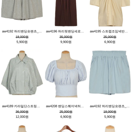
aw4192 허리밴딩숏팬츠_그레이
aw4196 허리뒷밴딩세로줄핀턱와이드팬츠_브라운
aw4195 스트랩조임넥반소매블라우스_연베이지
18,000원
35,000원
25,000원
5,900원
9,900원
6,900원
aw4189 카라밑단스트링세로줄오버핏블라우스_크림
aw4208 밴딩스퀘어넥허리뒷트임블라우스_블루
aw4192 허리밴딩숏팬츠_블루
36,000원
25,000원
18,000원
12,000원
6,900원
5,900원