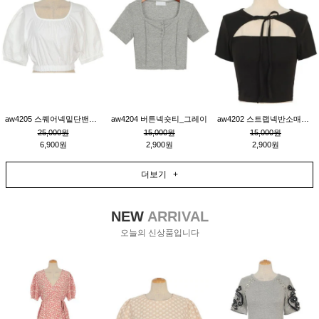
aw4205 스퀘어넥밑단밴딩숏블라우스_크림
aw4204 버튼넥숏티_그레이
aw4202 스트랩넥반소매숏티_블랙
25,000원
15,000원
15,000원
6,900원
2,900원
2,900원
더보기 +
NEW
ARRIVAL
오늘의 신상품입니다