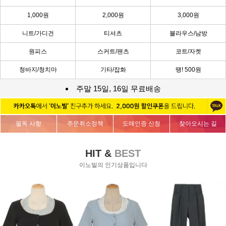
1,000원
2,000원
3,000원
니트/가디건
티셔츠
블라우스/남방
원피스
스커트/팬츠
코트/자켓
청바지/청치마
기타/잡화
땡! 500원
주말 15일, 16일 무료배송
필독 사항
주문취소정책
도매인증 신청
찾아오시는 길
HIT &
BEST
이노빌의 인기상품입니다