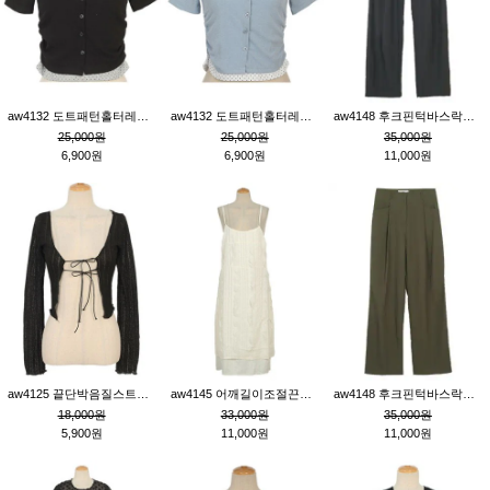
aw4132 도트패턴홀터레이어드St잔골지티_블랙
aw4132 도트패턴홀터레이어드St잔골지티_블루
aw4148 후크핀턱바스락팬츠_챠콜S
25,000원
25,000원
35,000원
6,900원
6,900원
11,000원
aw4125 끝단박음질스트랩오픈환편니트가디건_블랙
aw4145 어깨길이조절끈나시레이스러플원피스_아이보리
aw4148 후크핀턱바스락팬츠_카키M
18,000원
33,000원
35,000원
5,900원
11,000원
11,000원