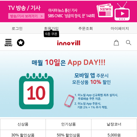
로그인
회원가입
주문조회
마이페이지
6종 쿠폰
신상품
인기상품
낱장코너
30% 할인상품
50% 할인상품
5,000원