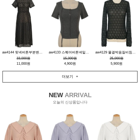
aw4144 뒷넥버튼부분밴딩레이어드비침원피스_블랙
aw4133 스퀘어버튼넥밑단줄잔골지환편티_챠콜
aw4129 물결박음질비침스판티_블랙
33,000원
15,000원
25,000원
11,000원
4,900원
5,900원
더보기 +
NEW
ARRIVAL
오늘의 신상품입니다