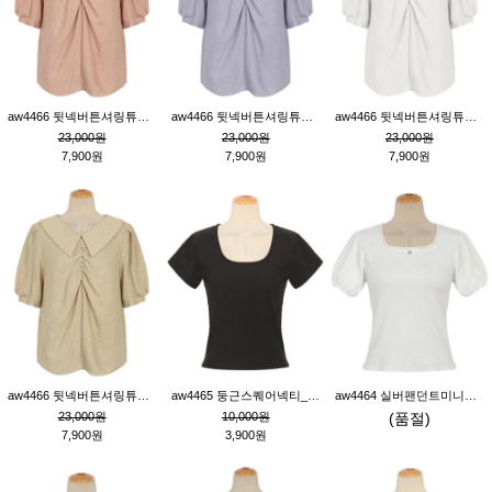
aw4466 뒷넥버튼셔링튜닉_핑크
aw4466 뒷넥버튼셔링튜닉_퍼플
aw4466 뒷넥버튼셔링튜닉_크림
23,000원
23,000원
23,000원
7,900원
7,900원
7,900원
aw4466 뒷넥버튼셔링튜닉_베이지
aw4465 둥근스퀘어넥티_블랙
aw4464 실버팬던트미니레이스티_크림
23,000원
10,000원
(품절)
7,900원
3,900원