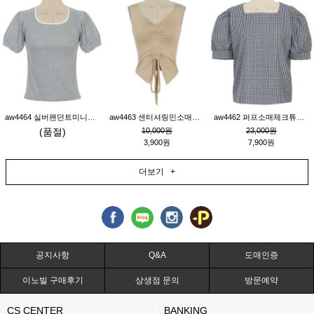
aw4464 실버팬던트미니레이스티_그레이
aw4463 센터셔링민소매티_베이지
aw4462 퍼프소매체크튜닉_네이비
(품절)
10,000원
23,000원
3,900원
7,900원
더보기 +
공지사항
Q&A
도매인증
이노빌 구매후기
상생점 문의
방문예약
CS CENTER
BANKING