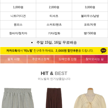
1,000원
2,000원
3,000원
니트/가디건
티셔츠
블라우스/남방
원피스
스커트/팬츠
코트/자켓
청바지/청치마
기타/잡화
땡! 500원
주말 15일, 16일 무료배송
필독 사항
주문취소정책
도매인증 신청
찾아오시는 길
HIT &
BEST
이노빌의 인기상품입니다