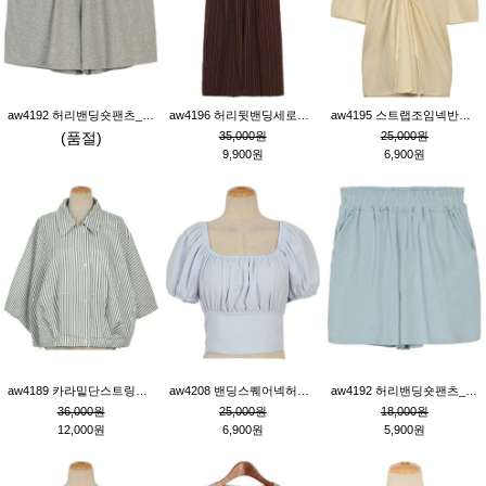
aw4192 허리밴딩숏팬츠_그레이
aw4196 허리뒷밴딩세로줄핀턱와이드팬츠_브라운
aw4195 스트랩조임넥반소매블라우스_연베이지
(품절)
35,000원
25,000원
9,900원
6,900원
aw4189 카라밑단스트링세로줄오버핏블라우스_크림
aw4208 밴딩스퀘어넥허리뒷트임블라우스_블루
aw4192 허리밴딩숏팬츠_블루
36,000원
25,000원
18,000원
12,000원
6,900원
5,900원