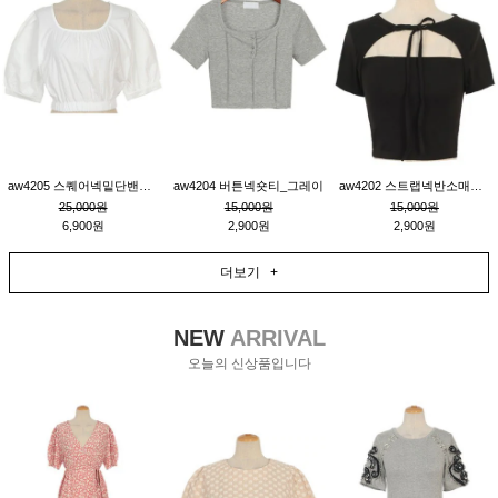
aw4205 스퀘어넥밑단밴딩숏블라우스_크림
aw4204 버튼넥숏티_그레이
aw4202 스트랩넥반소매숏티_블랙
25,000원
15,000원
15,000원
6,900원
2,900원
2,900원
더보기 +
NEW
ARRIVAL
오늘의 신상품입니다