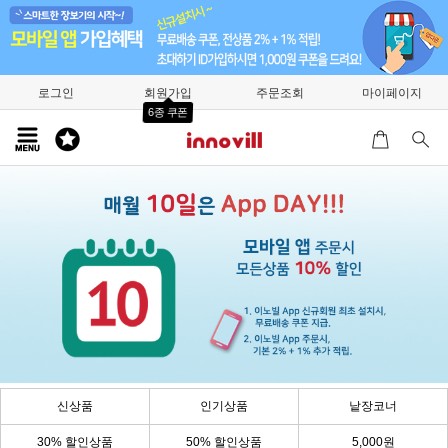
로그인
회원가입
주문조회
마이페이지
6종 쿠폰
신상품
인기상품
낱장코너
30% 할인상품
50% 할인상품
5,000원