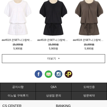
aw4519 끈SET나그랑박시티_크림
aw4519 끈SET나그랑박시티_블랙
aw4519 끈SET나그랑박시티_브라운
15,000원
15,000원
15,000원
5,900원
5,900원
5,900원
더보기 +
공지사항
Q&A
도매인증
이노빌 구매후기
상생점 문의
방문예약
CS CENTER
BANKING