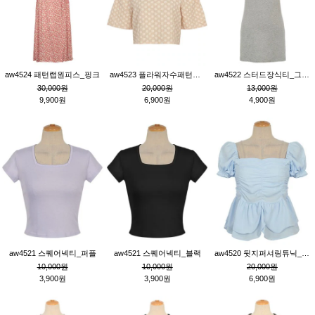
aw4524 패턴랩원피스_핑크
aw4523 플라워자수패턴튜닉_베이지
aw4522 스터드장식티_그레이
30,000원
20,000원
13,000원
9,900원
6,900원
4,900원
aw4521 스퀘어넥티_퍼플
aw4521 스퀘어넥티_블랙
aw4520 뒷지퍼셔링튜닉_블루
10,000원
10,000원
20,000원
3,900원
3,900원
6,900원