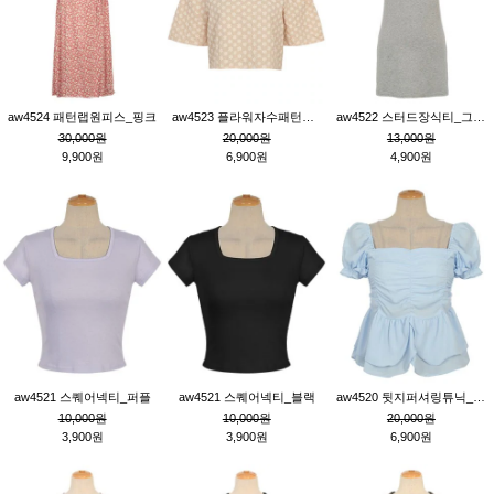
aw4524 패턴랩원피스_핑크
aw4523 플라워자수패턴튜닉_베이지
aw4522 스터드장식티_그레이
30,000원
20,000원
13,000원
9,900원
6,900원
4,900원
aw4521 스퀘어넥티_퍼플
aw4521 스퀘어넥티_블랙
aw4520 뒷지퍼셔링튜닉_블루
10,000원
10,000원
20,000원
3,900원
3,900원
6,900원