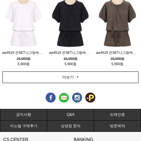
aw4519 끈SET나그랑박시티_크림
aw4519 끈SET나그랑박시티_블랙
aw4519 끈SET나그랑박시티_브라운
15,000원
15,000원
15,000원
5,900원
5,900원
5,900원
더보기 +
공지사항
Q&A
도매인증
이노빌 구매후기
상생점 문의
방문예약
CS CENTER
BANKING