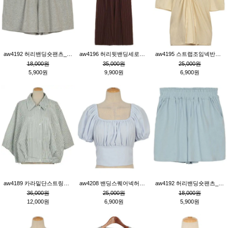
aw4192 허리밴딩숏팬츠_그레이
aw4196 허리뒷밴딩세로줄핀턱와이드팬츠_브라운
aw4195 스트랩조임넥반소매블라우스_연베이지
18,000원
35,000원
25,000원
5,900원
9,900원
6,900원
aw4189 카라밑단스트링세로줄오버핏블라우스_크림
aw4208 밴딩스퀘어넥허리뒷트임블라우스_블루
aw4192 허리밴딩숏팬츠_블루
36,000원
25,000원
18,000원
12,000원
6,900원
5,900원