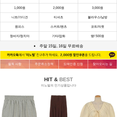
1,000원
2,000원
3,000원
니트/가디건
티셔츠
블라우스/남방
원피스
스커트/팬츠
코트/자켓
청바지/청치마
기타/잡화
땡! 500원
주말 15일, 16일 무료배송
필독 사항
주문취소정책
도매인증 신청
찾아오시는 길
HIT &
BEST
이노빌의 인기상품입니다