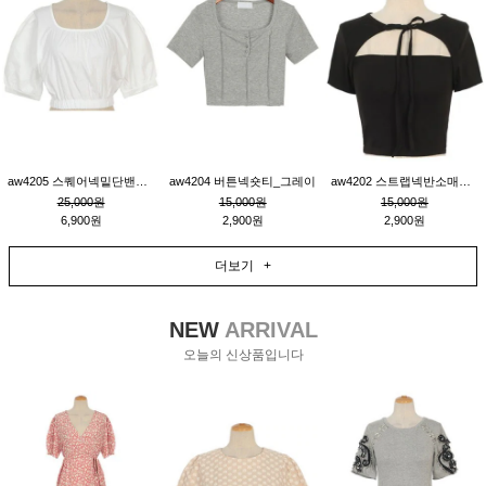
aw4205 스퀘어넥밑단밴딩숏블라우스_크림
aw4204 버튼넥숏티_그레이
aw4202 스트랩넥반소매숏티_블랙
25,000원
15,000원
15,000원
6,900원
2,900원
2,900원
더보기 +
NEW
ARRIVAL
오늘의 신상품입니다