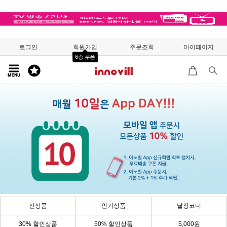
로그인
회원가입
주문조회
마이페이지
6종 쿠폰
신상품
인기상품
낱장코너
30% 할인상품
50% 할인상품
5,000원