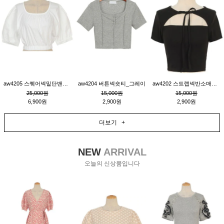
aw4205 스퀘어넥밑단밴딩숏블라우스_크림
aw4204 버튼넥숏티_그레이
aw4202 스트랩넥반소매숏티_블랙
25,000원
15,000원
15,000원
6,900원
2,900원
2,900원
더보기 +
NEW
ARRIVAL
오늘의 신상품입니다