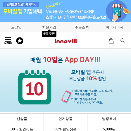
로그인
회원가입
주문조회
마이페이지
6종 쿠폰
신상품
인기상품
낱장코너
30% 할인상품
50% 할인상품
5,000원