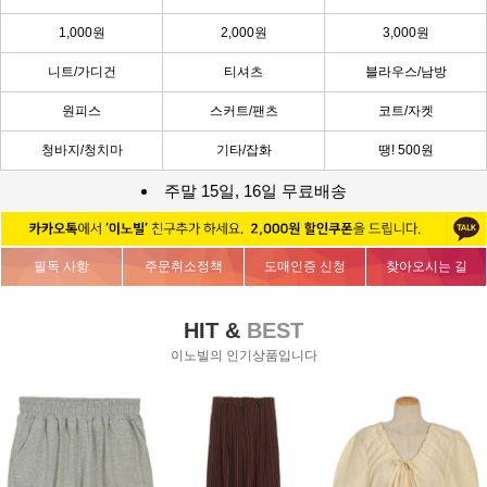
1,000원
2,000원
3,000원
니트/가디건
티셔츠
블라우스/남방
원피스
스커트/팬츠
코트/자켓
청바지/청치마
기타/잡화
땡! 500원
주말 15일, 16일 무료배송
필독 사항
주문취소정책
도매인증 신청
찾아오시는 길
HIT &
BEST
이노빌의 인기상품입니다