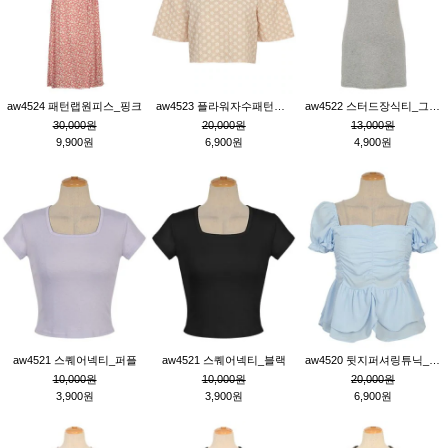
aw4524 패턴랩원피스_핑크
aw4523 플라워자수패턴튜닉_베이지
aw4522 스터드장식티_그레이
30,000원
20,000원
13,000원
9,900원
6,900원
4,900원
aw4521 스퀘어넥티_퍼플
aw4521 스퀘어넥티_블랙
aw4520 뒷지퍼셔링튜닉_블루
10,000원
10,000원
20,000원
3,900원
3,900원
6,900원