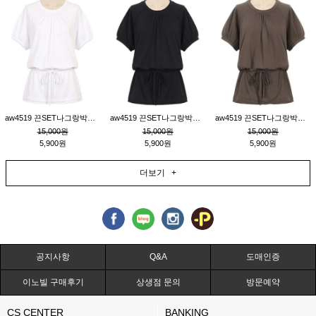
aw4519 끈SET나그랑박시티_크림
aw4519 끈SET나그랑박시티_블랙
aw4519 끈SET나그랑박시티_브라운
15,000원
15,000원
15,000원
5,900원
5,900원
5,900원
더보기 +
공지사항
Q&A
도매인증
이노빌 구매후기
상생점 문의
방문예약
CS CENTER
BANKING