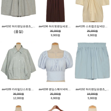
aw4192 허리밴딩숏팬츠_그레이
aw4196 허리뒷밴딩세로줄핀턱와이드팬츠_브라운
aw4195 스트랩조임넥반소매블라우스_연베이지
(품절)
35,000원
25,000원
9,900원
6,900원
aw4189 카라밑단스트링세로줄오버핏블라우스_크림
aw4208 밴딩스퀘어넥허리뒷트임블라우스_블루
aw4192 허리밴딩숏팬츠_블루
36,000원
25,000원
18,000원
12,000원
6,900원
5,900원