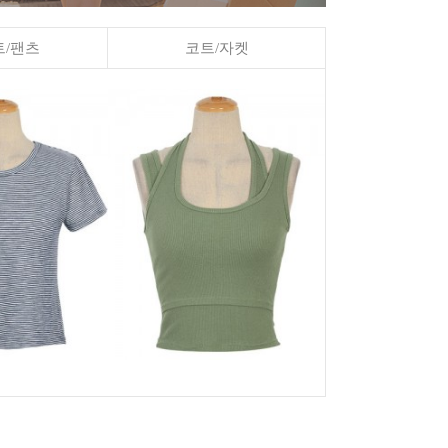
/팬츠
코트/자켓