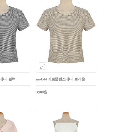
소매티_블랙
aw4514 가로줄반소매티_브라운
3,900원