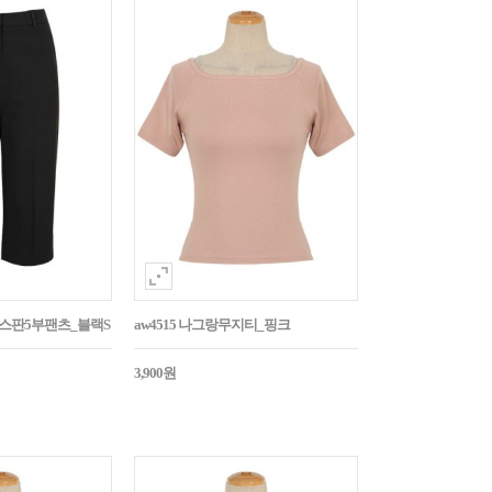
임스판5부팬츠_블랙S
aw4515 나그랑무지티_핑크
3,900원