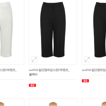
임스판5부팬츠_
aw4516 밑단옆트임스판5부팬츠_
aw4516 밑단옆트
블랙M