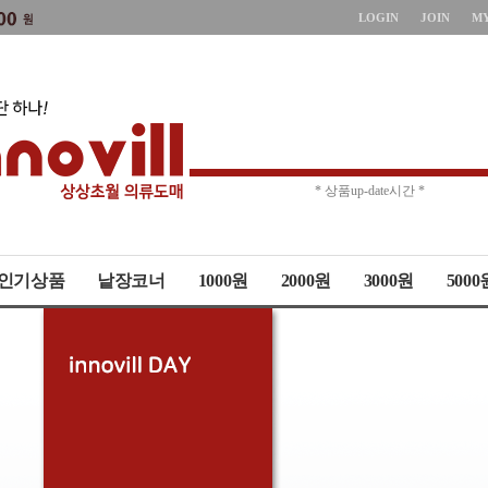
LOGIN
JOIN
M
* 주문취소 제한 *
* 상품up-date시간 *
인기상품
낱장코너
1000원
2000원
3000원
5000