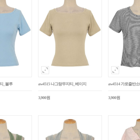
지티_블루
aw4515 나그랑무지티_베이지
aw4514 가로줄반
3,900원
3,900원