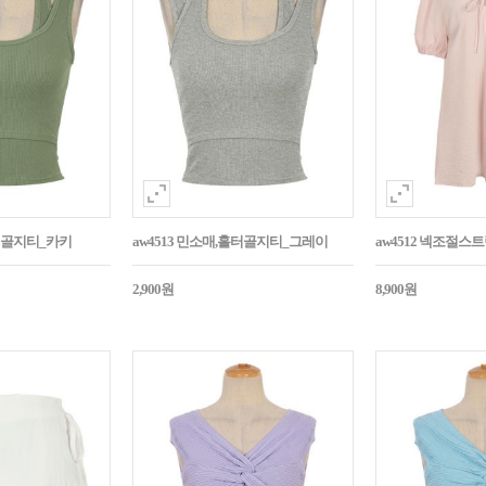
홀터골지티_카키
aw4513 민소매,홀터골지티_그레이
aw4512 넥조절
2,900원
8,900원