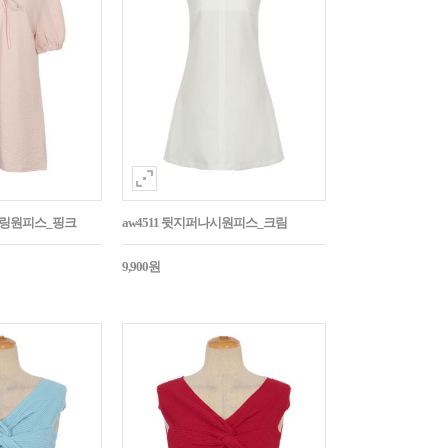
스트링원피스_핑크
aw4511 뒷지퍼나시원피스_크림
9,900원