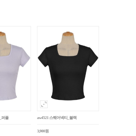
티_퍼플
aw4521 스퀘어넥티_블랙
3,900원