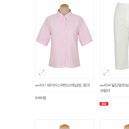
aw4517 세미바스락반소매남방_핑크
aw4516 밑단옆트
크림M
8,900원