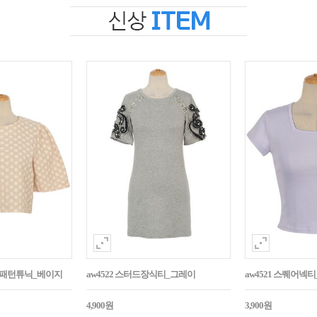
자수패턴튜닉_베이지
aw4522 스터드장식티_그레이
aw4521 스퀘어넥
4,900원
3,900원