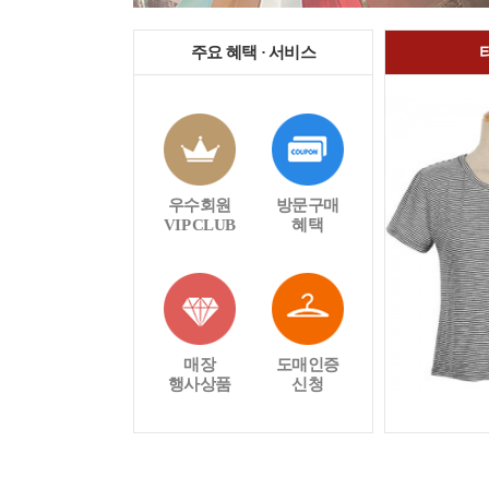
주요 혜택 · 서비스
우수회원
방문구매
VIP CLUB
혜택
매장
도매인증
행사상품
신청