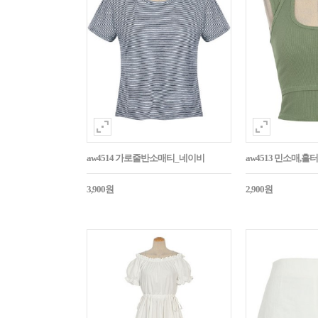
aw4514 가로줄반소매티_네이비
aw4513 민소매,
3,900원
2,900원