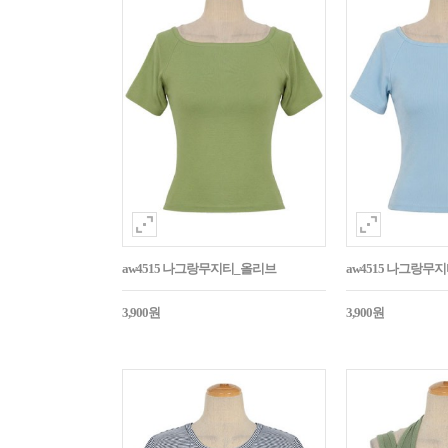
aw4515 나그랑무지티_올리브
aw4515 나그랑무
3,900원
3,900원