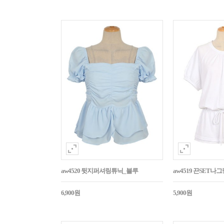
aw4520 뒷지퍼셔링튜닉_블루
aw4519 끈SET
6,900원
5,900원