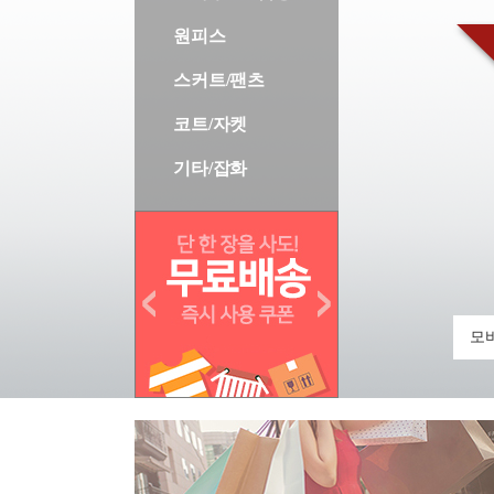
원피스
스커트/팬츠
코트/자켓
기타/잡화
모바