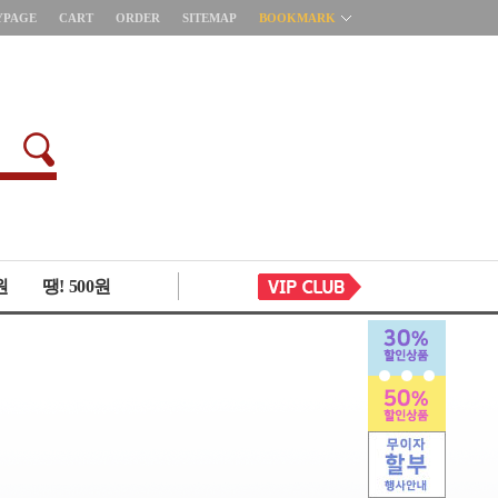
YPAGE
CART
ORDER
SITEMAP
BOOKMARK
원
땡! 500원