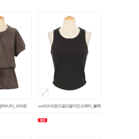
나그랑박시티_브라운
aw4518 라운드밑단골지민소매티_블랙