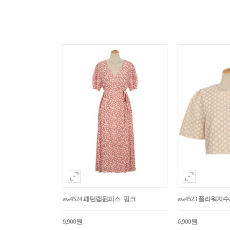
aw4524 패턴랩원피스_핑크
aw4523 플라워
9,900원
6,900원