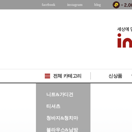
facebook
instagram
blog
전체 카테고리
신상품
-->
니트&가디건
티셔츠
청바지&청치마
블라우스&남방