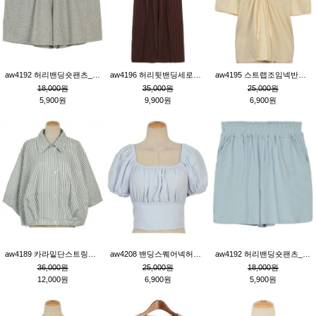
aw4192 허리밴딩숏팬츠_그레이
aw4196 허리뒷밴딩세로줄핀턱와이드팬츠_브라운
aw4195 스트랩조임넥반소매블라우스_연베이지
18,000원
35,000원
25,000원
5,900원
9,900원
6,900원
aw4189 카라밑단스트링세로줄오버핏블라우스_크림
aw4208 밴딩스퀘어넥허리뒷트임블라우스_블루
aw4192 허리밴딩숏팬츠_블루
36,000원
25,000원
18,000원
12,000원
6,900원
5,900원