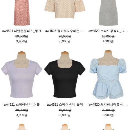
aw4524 패턴랩원피스_핑크
aw4523 플라워자수패턴튜닉_베이지
aw4522 스터드장식티_그레이
30,000원
20,000원
13,000원
9,900원
6,900원
4,900원
aw4521 스퀘어넥티_퍼플
aw4521 스퀘어넥티_블랙
aw4520 뒷지퍼셔링튜닉_블루
10,000원
10,000원
20,000원
3,900원
3,900원
6,900원