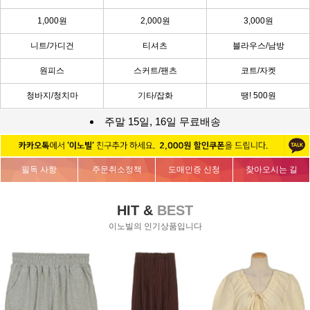
1,000원
2,000원
3,000원
니트/가디건
티셔츠
블라우스/남방
원피스
스커트/팬츠
코트/자켓
청바지/청치마
기타/잡화
땡! 500원
주말 15일, 16일 무료배송
필독 사항
주문취소정책
도매인증 신청
찾아오시는 길
HIT &
BEST
이노빌의 인기상품입니다