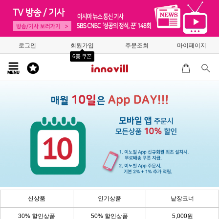
로그인
회원가입
주문조회
마이페이지
6종 쿠폰
신상품
인기상품
낱장코너
30% 할인상품
50% 할인상품
5,000원