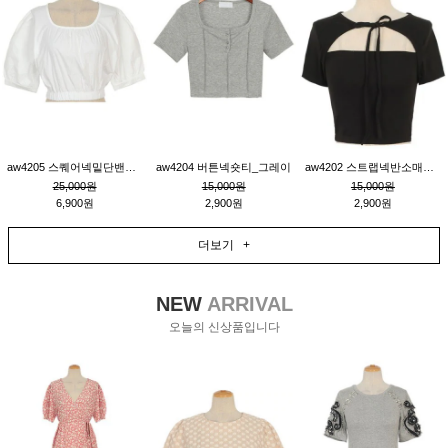
aw4205 스퀘어넥밑단밴딩숏블라우스_크림
aw4204 버튼넥숏티_그레이
aw4202 스트랩넥반소매숏티_블랙
25,000원
15,000원
15,000원
6,900원
2,900원
2,900원
더보기 +
NEW
ARRIVAL
오늘의 신상품입니다