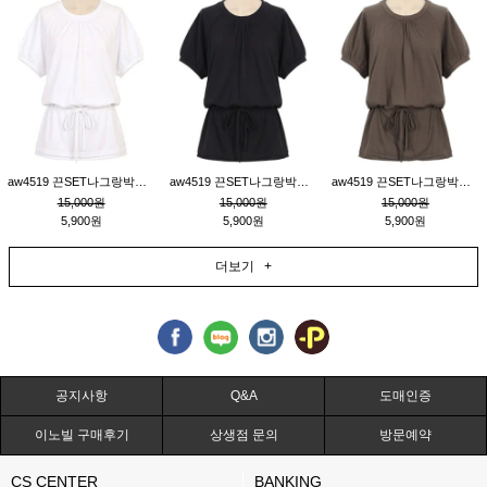
aw4519 끈SET나그랑박시티_크림
aw4519 끈SET나그랑박시티_블랙
aw4519 끈SET나그랑박시티_브라운
15,000원
15,000원
15,000원
5,900원
5,900원
5,900원
더보기 +
공지사항
Q&A
도매인증
이노빌 구매후기
상생점 문의
방문예약
CS CENTER
BANKING