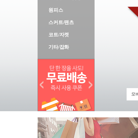
원피스
스커트/팬츠
코트/자켓
기타/잡화
모바