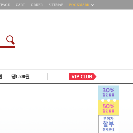
YPAGE
CART
ORDER
SITEMAP
BOOKMARK
원
땡! 500원