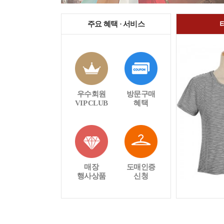
주요 혜택 · 서비스
우수회원
방문구매
VIP CLUB
혜택
매장
도매인증
행사상품
신청