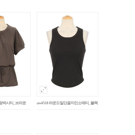
나그랑박시티_브라운
aw4518 라운드밑단골지민소매티_블랙