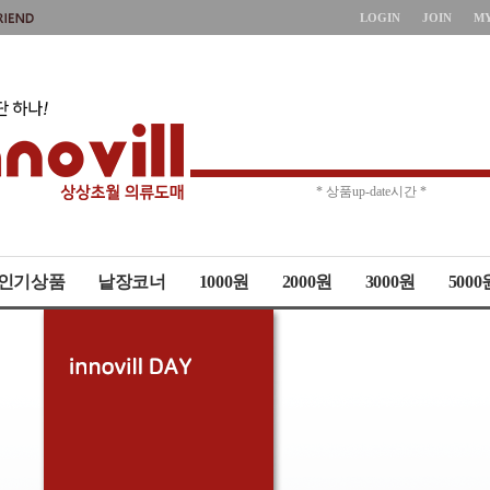
LOGIN
JOIN
M
* 주문취소 제한 *
* 상품up-date시간 *
인기상품
낱장코너
1000원
2000원
3000원
5000