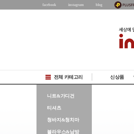
facebook
instagram
blog
전체 카테고리
신상품
-->
니트&가디건
티셔츠
청바지&청치마
블라우스&남방