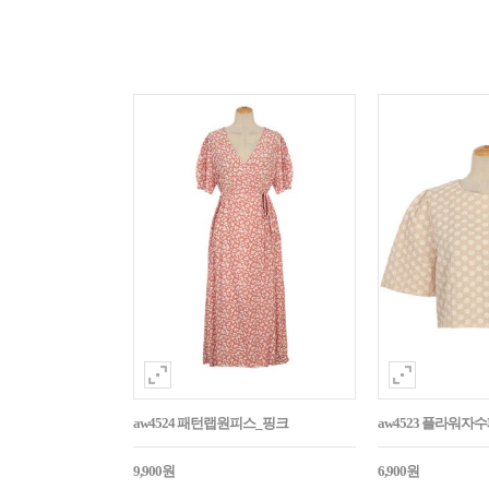
aw4524 패턴랩원피스_핑크
aw4523 플라워
9,900원
6,900원