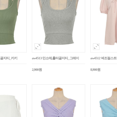
홀터골지티_카키
aw4513 민소매,홀터골지티_그레이
aw4512 넥조절
2,900원
8,900원