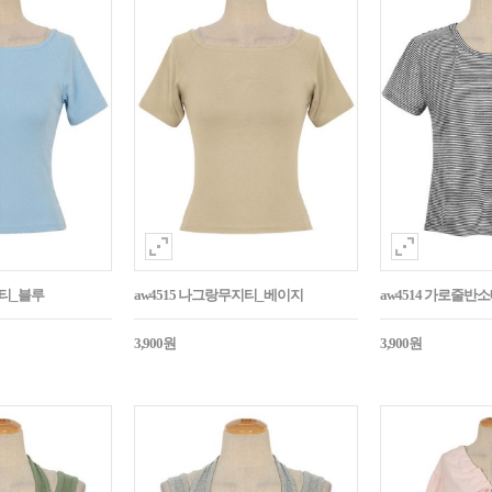
지티_블루
aw4515 나그랑무지티_베이지
aw4514 가로줄반
3,900원
3,900원