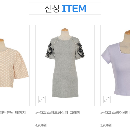
자수패턴튜닉_베이지
aw4522 스터드장식티_그레이
aw4521 스퀘어넥
4,900원
3,900원