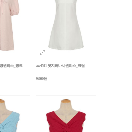
스트링원피스_핑크
aw4511 뒷지퍼나시원피스_크림
9,900원