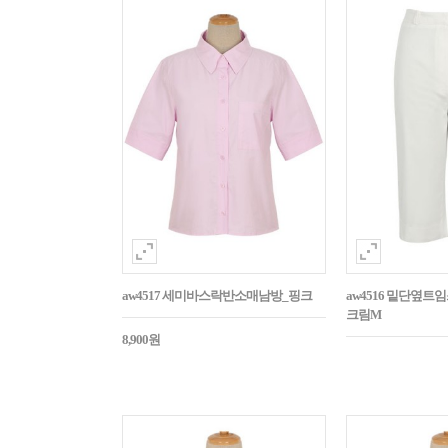
aw4517 세미바스락반소매남방_핑크
aw4516 밑단옆트
크림M
8,900원