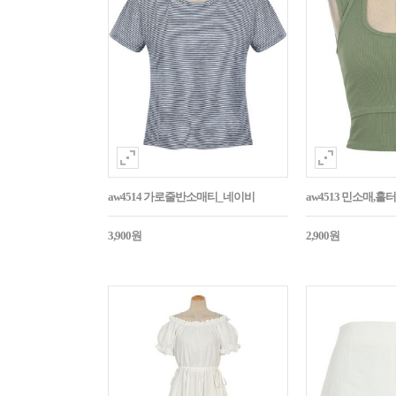
aw4514 가로줄반소매티_네이비
aw4513 민소매,
3,900원
2,900원