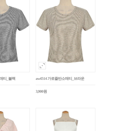
소매티_블랙
aw4514 가로줄반소매티_브라운
3,900원