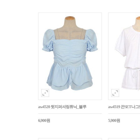
aw4520 뒷지퍼셔링튜닉_블루
aw4519 끈SET
6,900원
5,900원