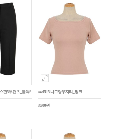
임스판5부팬츠_블랙S
aw4515 나그랑무지티_핑크
3,900원