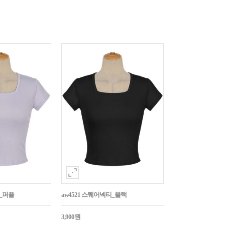
티_퍼플
aw4521 스퀘어넥티_블랙
3,900원