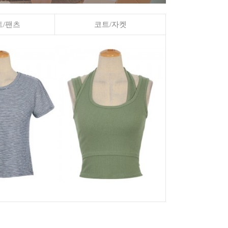
/팬츠
코트/자켓