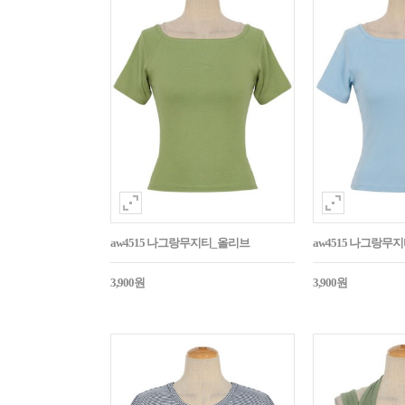
aw4515 나그랑무지티_올리브
aw4515 나그랑무
3,900원
3,900원