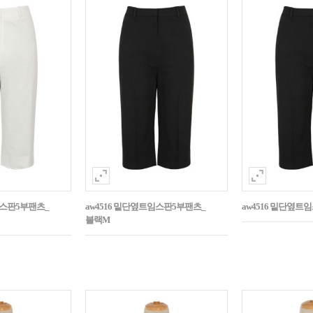
임스판5부팬츠_
aw4516 밑단옆트임스판5부팬츠_
aw4516 밑단옆트
블랙M