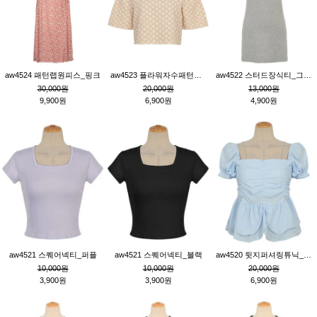
aw4524 패턴랩원피스_핑크
aw4523 플라워자수패턴튜닉_베이지
aw4522 스터드장식티_그레이
30,000원
20,000원
13,000원
9,900원
6,900원
4,900원
aw4521 스퀘어넥티_퍼플
aw4521 스퀘어넥티_블랙
aw4520 뒷지퍼셔링튜닉_블루
10,000원
10,000원
20,000원
3,900원
3,900원
6,900원