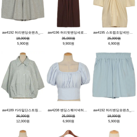
aw4192 허리밴딩숏팬츠_그레이
aw4196 허리뒷밴딩세로줄핀턱와이드팬츠_브라운
aw4195 스트랩조임넥반소매블라우스_연베이지
18,000원
35,000원
25,000원
5,900원
9,900원
6,900원
aw4189 카라밑단스트링세로줄오버핏블라우스_크림
aw4208 밴딩스퀘어넥허리뒷트임블라우스_블루
aw4192 허리밴딩숏팬츠_블루
36,000원
25,000원
18,000원
12,000원
6,900원
5,900원