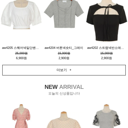
aw4205 스퀘어넥밑단밴딩숏블라우스_크림
aw4204 버튼넥숏티_그레이
aw4202 스트랩넥반소매숏티_블랙
25,000원
15,000원
15,000원
6,900원
2,900원
2,900원
더보기 +
NEW
ARRIVAL
오늘의 신상품입니다