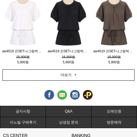
aw4519 끈SET나그랑박시티_크림
aw4519 끈SET나그랑박시티_블랙
aw4519 끈SET나그랑박시티_브라운
15,000원
15,000원
15,000원
5,900원
5,900원
5,900원
더보기 +
공지사항
Q&A
도매인증
이노빌 구매후기
상생점 문의
방문예약
CS CENTER
BANKING