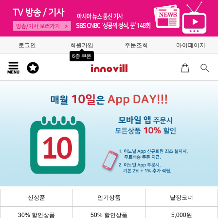
로그인
회원가입
주문조회
마이페이지
6종 쿠폰
신상품
인기상품
낱장코너
30% 할인상품
50% 할인상품
5,000원