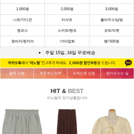
1,000원
2,000원
3,000원
니트/가디건
티셔츠
블라우스/남방
원피스
스커트/팬츠
코트/자켓
청바지/청치마
기타/잡화
땡! 500원
주말 15일, 16일 무료배송
필독 사항
주문취소정책
도매인증 신청
찾아오시는 길
HIT &
BEST
이노빌의 인기상품입니다