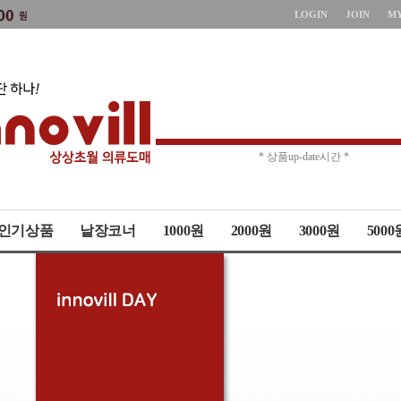
LOGIN
JOIN
M
* 주문취소 제한 *
* 상품up-date시간 *
인기상품
낱장코너
1000원
2000원
3000원
5000