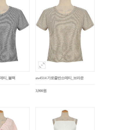
소매티_블랙
aw4514 가로줄반소매티_브라운
3,900원