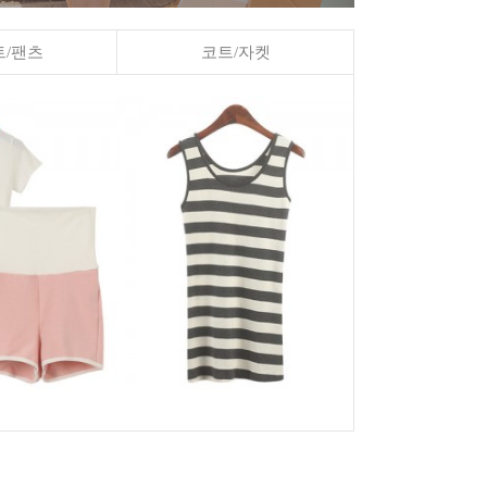
/팬츠
코트/자켓