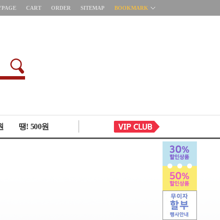
YPAGE
CART
ORDER
SITEMAP
BOOKMARK
원
땡! 500원