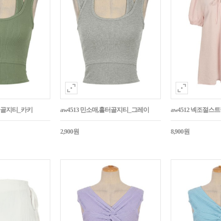
홀터골지티_카키
aw4513 민소매,홀터골지티_그레이
aw4512 넥조절
2,900원
8,900원