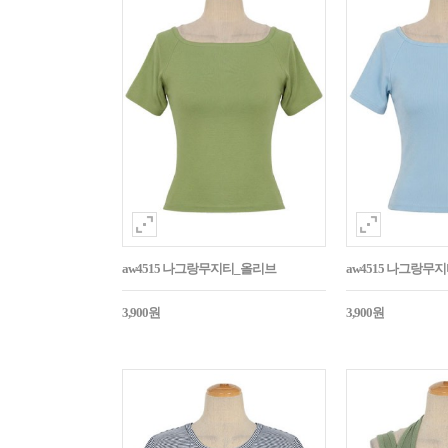
aw4515 나그랑무지티_올리브
aw4515 나그랑무
3,900원
3,900원