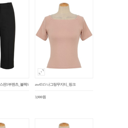
임스판5부팬츠_블랙S
aw4515 나그랑무지티_핑크
3,900원