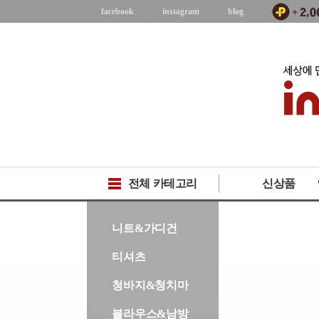
facebook
instagram
blog
전체 카테고리
신상품
-->
니트&가디건
티셔츠
청바지&청치마
블라우스&남방