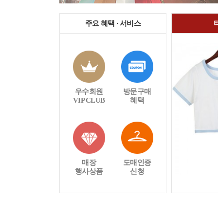
주요 혜택 · 서비스
우수회원
방문구매
VIP CLUB
혜택
매장
도매인증
행사상품
신청