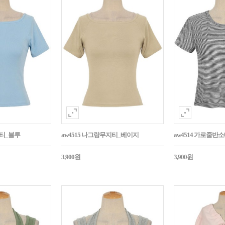
지티_블루
aw4515 나그랑무지티_베이지
aw4514 가로줄반
3,900원
3,900원