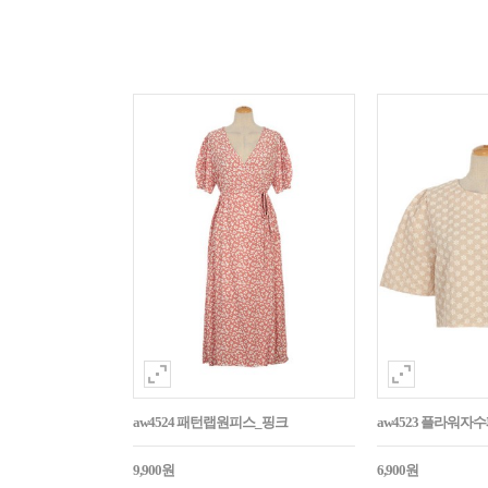
aw4524 패턴랩원피스_핑크
aw4523 플라워
9,900원
6,900원