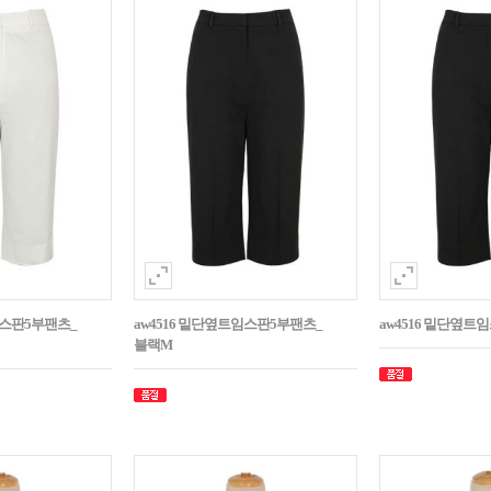
임스판5부팬츠_
aw4516 밑단옆트임스판5부팬츠_
aw4516 밑단옆트
블랙M