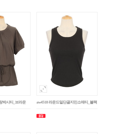
나그랑박시티_브라운
aw4518 라운드밑단골지민소매티_블랙