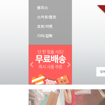
원피스
스커트/팬츠
코트/자켓
기타/잡화
모바