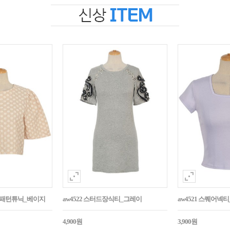
자수패턴튜닉_베이지
aw4522 스터드장식티_그레이
aw4521 스퀘어넥
4,900원
3,900원