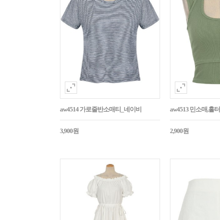
aw4514 가로줄반소매티_네이비
aw4513 민소매,
3,900원
2,900원