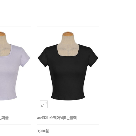
티_퍼플
aw4521 스퀘어넥티_블랙
3,900원