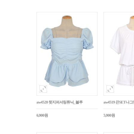
aw4520 뒷지퍼셔링튜닉_블루
aw4519 끈SET
6,900원
5,900원