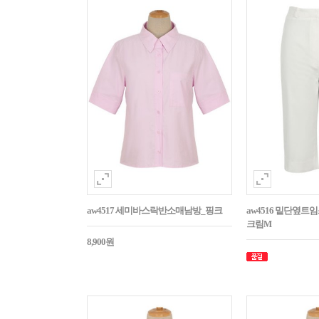
aw4517 세미바스락반소매남방_핑크
aw4516 밑단옆트
크림M
8,900원