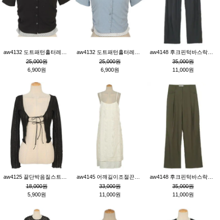
aw4132 도트패턴홀터레이어드St잔골지티_블랙
aw4132 도트패턴홀터레이어드St잔골지티_블루
aw4148 후크핀턱바스락팬츠_챠콜S
25,000원
25,000원
35,000원
6,900원
6,900원
11,000원
aw4125 끝단박음질스트랩오픈환편니트가디건_블랙
aw4145 어깨길이조절끈나시레이스러플원피스_아이보리
aw4148 후크핀턱바스락팬츠_카키M
18,000원
33,000원
35,000원
5,900원
11,000원
11,000원