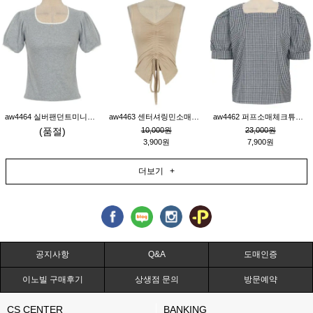
aw4464 실버팬던트미니레이스티_그레이
aw4463 센터셔링민소매티_베이지
aw4462 퍼프소매체크튜닉_네이비
(품절)
10,000원
23,000원
3,900원
7,900원
더보기 +
공지사항
Q&A
도매인증
이노빌 구매후기
상생점 문의
방문예약
CS CENTER
BANKING