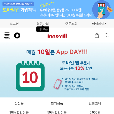
로그인
회원가입
주문조회
마이페이지
6종 쿠폰
신상품
인기상품
낱장코너
30% 할인상품
50% 할인상품
5,000원