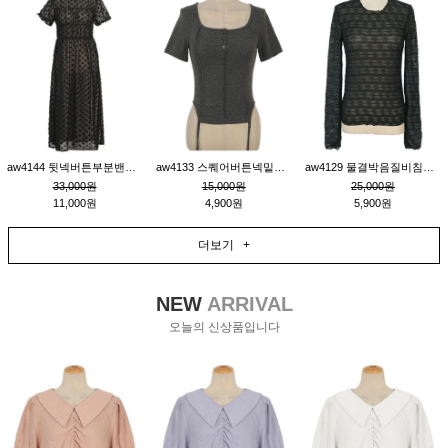
aw4144 뒷넥버튼부분밴딩레이어드비침원피스_블랙
aw4133 스퀘어버튼넥밑단줄잔골지환편티_챠콜
aw4129 물결박음질비침스판티_블랙
33,000원
15,000원
25,000원
11,000원
4,900원
5,900원
더보기 +
NEW
ARRIVAL
오늘의 신상품입니다