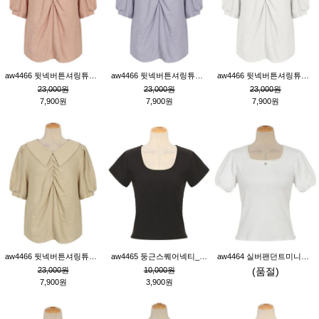
aw4466 뒷넥버튼셔링튜닉_핑크
aw4466 뒷넥버튼셔링튜닉_퍼플
aw4466 뒷넥버튼셔링튜닉_크림
23,000원
23,000원
23,000원
7,900원
7,900원
7,900원
aw4466 뒷넥버튼셔링튜닉_베이지
aw4465 둥근스퀘어넥티_블랙
aw4464 실버팬던트미니레이스티_크림
23,000원
10,000원
(품절)
7,900원
3,900원