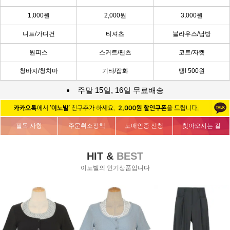
1,000원
2,000원
3,000원
니트/가디건
티셔츠
블라우스/남방
원피스
스커트/팬츠
코트/자켓
청바지/청치마
기타/잡화
땡! 500원
주말 15일, 16일 무료배송
필독 사항
주문취소정책
도매인증 신청
찾아오시는 길
HIT &
BEST
이노빌의 인기상품입니다