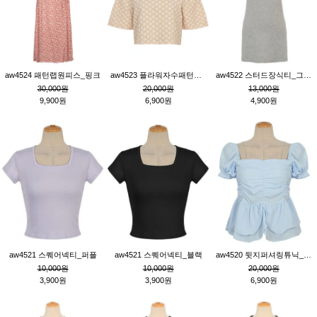
aw4524 패턴랩원피스_핑크
aw4523 플라워자수패턴튜닉_베이지
aw4522 스터드장식티_그레이
30,000원
20,000원
13,000원
9,900원
6,900원
4,900원
aw4521 스퀘어넥티_퍼플
aw4521 스퀘어넥티_블랙
aw4520 뒷지퍼셔링튜닉_블루
10,000원
10,000원
20,000원
3,900원
3,900원
6,900원