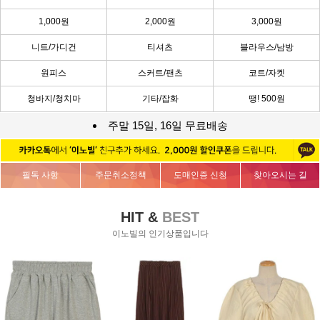
1,000원
2,000원
3,000원
니트/가디건
티셔츠
블라우스/남방
원피스
스커트/팬츠
코트/자켓
청바지/청치마
기타/잡화
땡! 500원
주말 15일, 16일 무료배송
필독 사항
주문취소정책
도매인증 신청
찾아오시는 길
HIT &
BEST
이노빌의 인기상품입니다