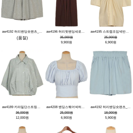
aw4192 허리밴딩숏팬츠_그레이
aw4196 허리뒷밴딩세로줄핀턱와이드팬츠_브라운
aw4195 스트랩조임넥반소매블라우스_연베이지
(품절)
35,000원
25,000원
9,900원
6,900원
aw4189 카라밑단스트링세로줄오버핏블라우스_크림
aw4208 밴딩스퀘어넥허리뒷트임블라우스_블루
aw4192 허리밴딩숏팬츠_블루
36,000원
25,000원
18,000원
12,000원
6,900원
5,900원