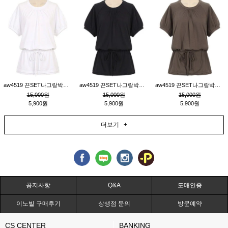
aw4519 끈SET나그랑박시티_크림
aw4519 끈SET나그랑박시티_블랙
aw4519 끈SET나그랑박시티_브라운
15,000원
15,000원
15,000원
5,900원
5,900원
5,900원
더보기 +
공지사항
Q&A
도매인증
이노빌 구매후기
상생점 문의
방문예약
CS CENTER
BANKING