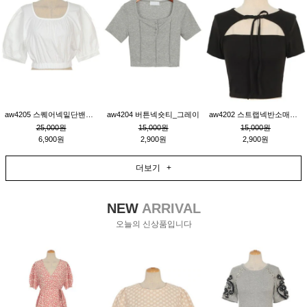
aw4205 스퀘어넥밑단밴딩숏블라우스_크림
aw4204 버튼넥숏티_그레이
aw4202 스트랩넥반소매숏티_블랙
25,000원
15,000원
15,000원
6,900원
2,900원
2,900원
더보기 +
NEW
ARRIVAL
오늘의 신상품입니다