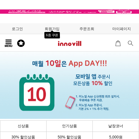
로그인
회원가입
주문조회
마이페이지
6종 쿠폰
신상품
인기상품
낱장코너
30% 할인상품
50% 할인상품
5,000원