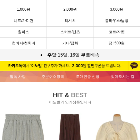
1,000원
2,000원
3,000원
니트/가디건
티셔츠
블라우스/남방
원피스
스커트/팬츠
코트/자켓
청바지/청치마
기타/잡화
땡! 500원
주말 15일, 16일 무료배송
필독 사항
주문취소정책
도매인증 신청
찾아오시는 길
HIT &
BEST
이노빌의 인기상품입니다