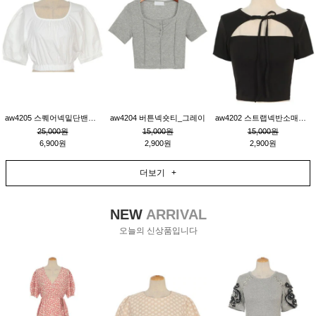
aw4205 스퀘어넥밑단밴딩숏블라우스_크림
aw4204 버튼넥숏티_그레이
aw4202 스트랩넥반소매숏티_블랙
25,000원
15,000원
15,000원
6,900원
2,900원
2,900원
더보기 +
NEW
ARRIVAL
오늘의 신상품입니다