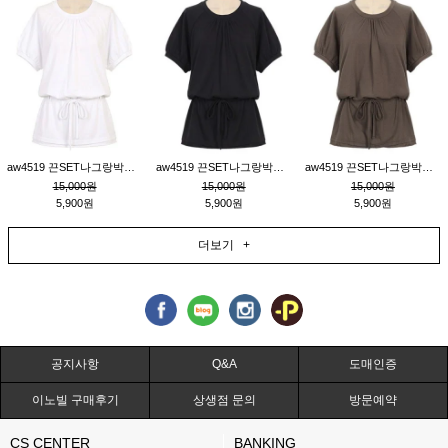
aw4519 끈SET나그랑박시티_크림
aw4519 끈SET나그랑박시티_블랙
aw4519 끈SET나그랑박시티_브라운
15,000원
15,000원
15,000원
5,900원
5,900원
5,900원
더보기 +
공지사항
Q&A
도매인증
이노빌 구매후기
상생점 문의
방문예약
CS CENTER
BANKING