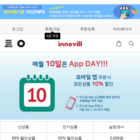
로그인
회원가입
주문조회
마이페이지
6종 쿠폰
신상품
인기상품
낱장코너
30% 할인상품
50% 할인상품
5,000원