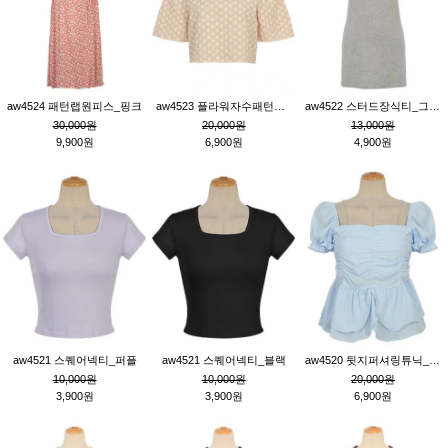
aw4524 패턴랩원피스_핑크
aw4523 플라워자수패턴튜닉_베이지
aw4522 스터드장식티_그레이
30,000원
20,000원
13,000원
9,900원
6,900원
4,900원
aw4521 스퀘어넥티_퍼플
aw4521 스퀘어넥티_블랙
aw4520 뒷지퍼셔링튜닉_블루
10,000원
10,000원
20,000원
3,900원
3,900원
6,900원