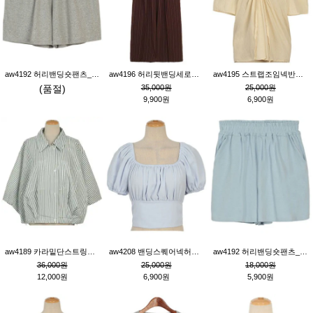
aw4192 허리밴딩숏팬츠_그레이
aw4196 허리뒷밴딩세로줄핀턱와이드팬츠_브라운
aw4195 스트랩조임넥반소매블라우스_연베이지
(품절)
35,000원
25,000원
9,900원
6,900원
aw4189 카라밑단스트링세로줄오버핏블라우스_크림
aw4208 밴딩스퀘어넥허리뒷트임블라우스_블루
aw4192 허리밴딩숏팬츠_블루
36,000원
25,000원
18,000원
12,000원
6,900원
5,900원