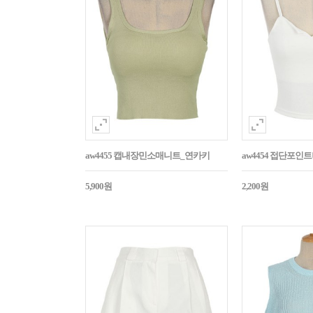
aw4455 캡내장민소매니트_연카키
aw4454 접단포인
5,900원
2,200원