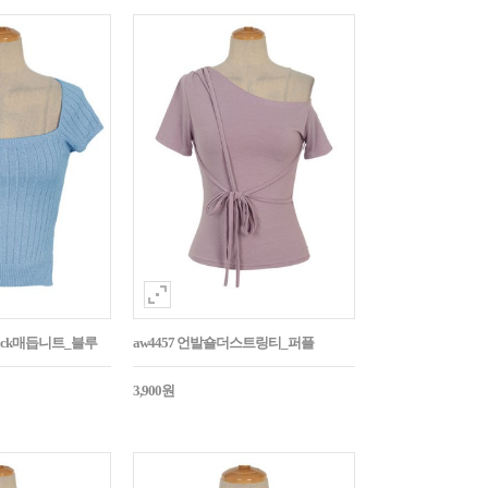
Back매듭니트_블루
aw4457 언발숄더스트링티_퍼플
3,900원