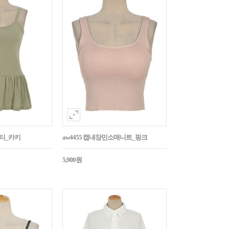
시티_카키
aw4455 캡내장민소매니트_핑크
5,900원