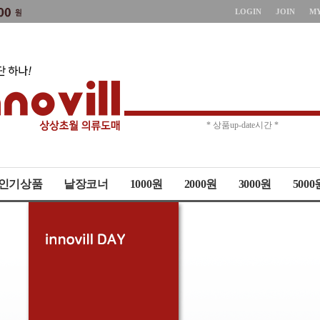
LOGIN
JOIN
M
* 상품up-date시간 *
* 주문취소 제한 *
인기상품
낱장코너
1000원
2000원
3000원
5000