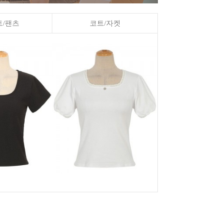
/팬츠
코트/자켓