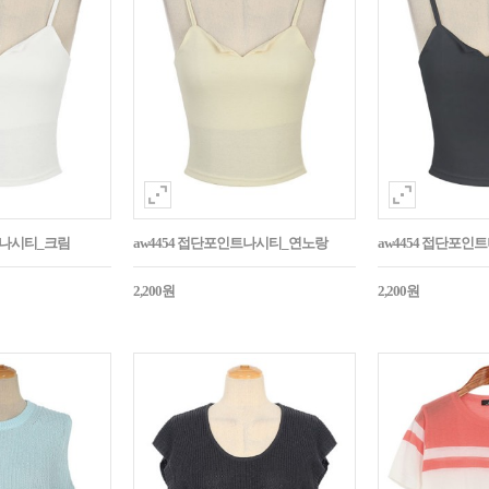
트나시티_크림
aw4454 접단포인트나시티_연노랑
aw4454 접단포인
2,200원
2,200원