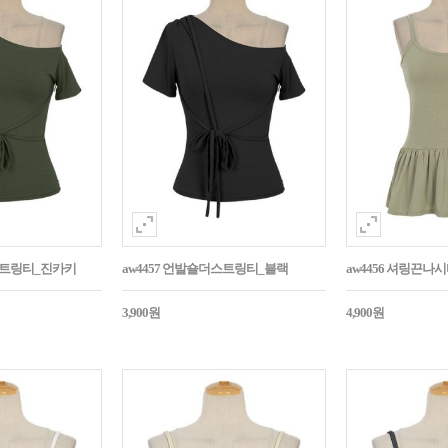
더스트링티_진카키
aw4457 언발숄더스트링티_블랙
aw4456 셔링끈나
3,900원
4,900원