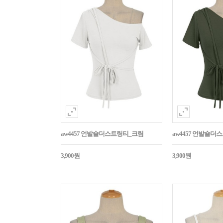
aw4457 언발숄더스트링티_크림
aw4457 언발숄
3,900원
3,900원