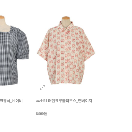
매체크튜닉_네이비
aw4461 패턴요루블라우스_연베이지
8,900원