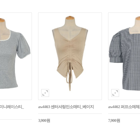
던트미니레이스티_
aw4463 센터셔링민소매티_베이지
aw4462 퍼프소
3,900원
7,900원