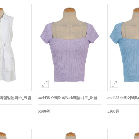
바스락집업원피스_크림
aw4458 스퀘어넥Back매듭니트_퍼플
aw4458 스퀘어넥
5,900원
5,900원