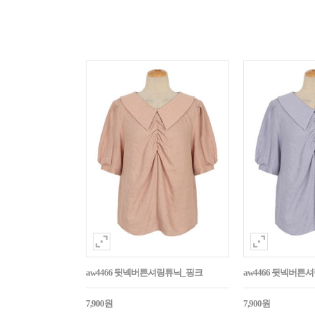
aw4466 뒷넥버튼셔링튜닉_핑크
aw4466 뒷넥버튼
7,900원
7,900원