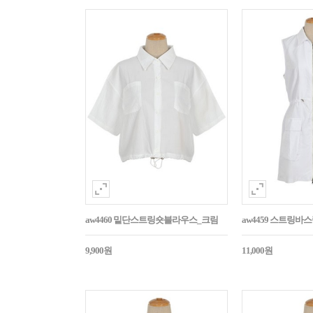
aw4460 밑단스트링숏블라우스_크림
aw4459 스트링
9,900원
11,000원