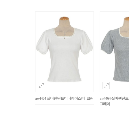
aw4464 실버팬던트미니레이스티_크림
aw4464 실버팬
그레이