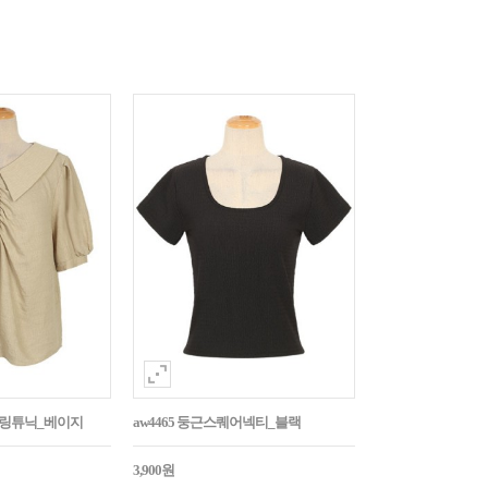
튼셔링튜닉_베이지
aw4465 둥근스퀘어넥티_블랙
3,900원