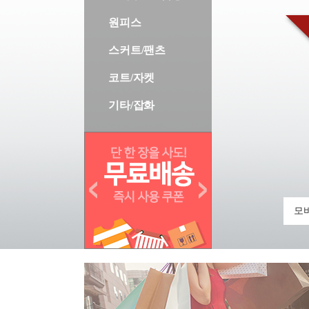
원피스
스커트/팬츠
코트/자켓
기타/잡화
모바