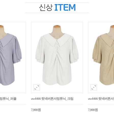
셔링튜닉_퍼플
aw4466 뒷넥버튼셔링튜닉_크림
aw4466 뒷넥버
7,900원
7,900원