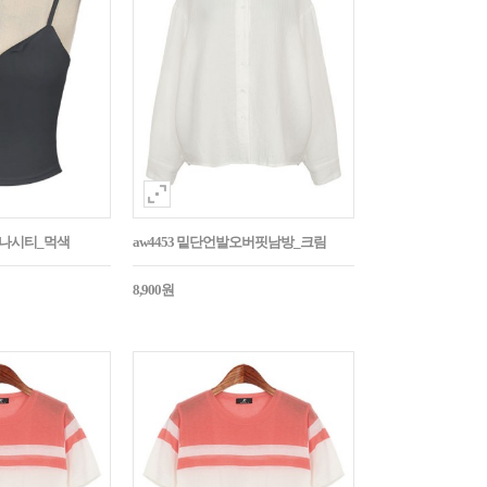
트나시티_먹색
aw4453 밑단언발오버핏남방_크림
8,900원