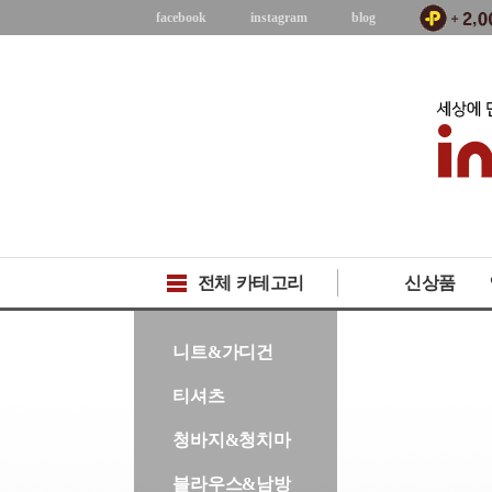
facebook
instagram
blog
전체 카테고리
신상품
-->
니트&가디건
티셔츠
청바지&청치마
블라우스&남방