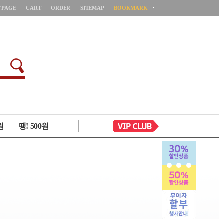
YPAGE
CART
ORDER
SITEMAP
BOOKMARK
원
땡! 500원