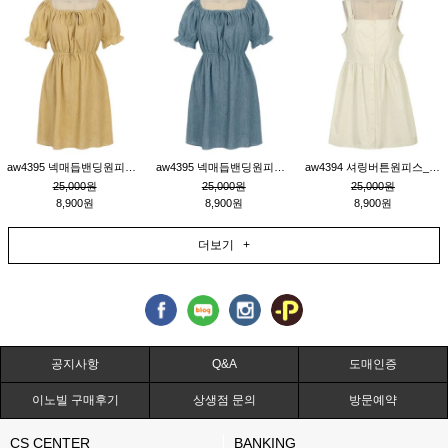
aw4395 넥매듭밴딩원피스_연겨자
aw4395 넥매듭밴딩원피스_블루
aw4394 셔링버튼원피스_연베이지
25,000원
25,000원
25,000원
8,900원
8,900원
8,900원
더보기 +
공지사항
Q&A
도매인증
이노빌 구매후기
상생점 문의
방문예약
CS CENTER
BANKING