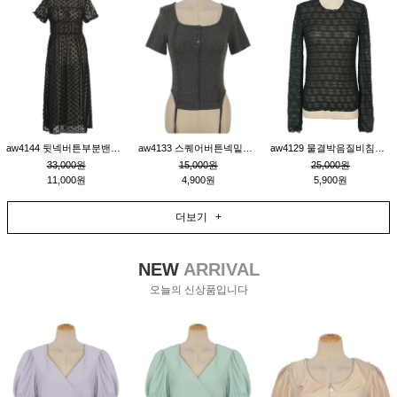
aw4144 뒷넥버튼부분밴딩레이어드비침원피스_블랙
aw4133 스퀘어버튼넥밑단줄잔골지환편티_챠콜
aw4129 물결박음질비침스판티_블랙
33,000원
15,000원
25,000원
11,000원
4,900원
5,900원
더보기 +
NEW
ARRIVAL
오늘의 신상품입니다