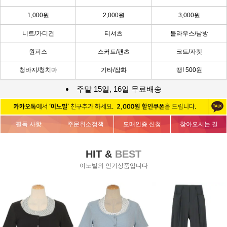
1,000원
2,000원
3,000원
니트/가디건
티셔츠
블라우스/남방
원피스
스커트/팬츠
코트/자켓
청바지/청치마
기타/잡화
땡! 500원
주말 15일, 16일 무료배송
필독 사항
주문취소정책
도매인증 신청
찾아오시는 길
HIT &
BEST
이노빌의 인기상품입니다