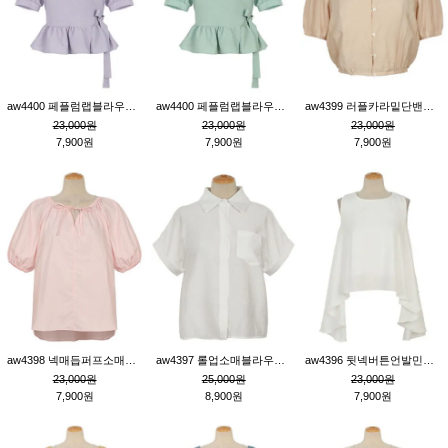
aw4400 페플럼랩블라우스_퍼플
aw4400 페플럼랩블라우스_민트
aw4399 러플카라밑단밴딩블라우스_연살구
23,000원
23,000원
23,000원
7,900원
7,900원
7,900원
aw4398 넥매듭퍼프소매튜닉_핑크
aw4397 롤업소매블라우스_크림
aw4396 뒷넥버튼언발민소매튜닉_크림
23,000원
25,000원
23,000원
7,900원
8,900원
7,900원