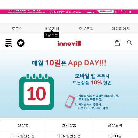
로그인
회원가입
주문조회
마이페이지
6종 쿠폰
신상품
인기상품
낱장코너
30% 할인상품
50% 할인상품
5,000원