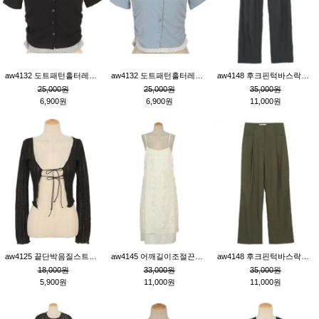
aw4132 도트패턴홀터레이어드St잔골지티_블랙
aw4132 도트패턴홀터레이어드St잔골지티_블루
aw4148 후크핀턱바스락팬츠_챠콜S
25,000원
25,000원
35,000원
6,900원
6,900원
11,000원
aw4125 끝단박음질스트랩오픈환편니트가디건_블랙
aw4145 어깨길이조절끈나시레이스러플원피스_아이보리
aw4148 후크핀턱바스락팬츠_카키M
18,000원
33,000원
35,000원
5,900원
11,000원
11,000원