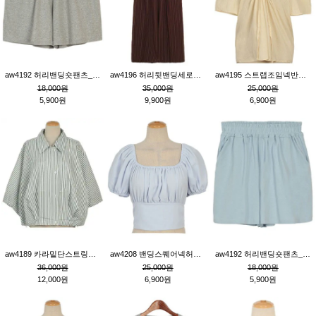
aw4192 허리밴딩숏팬츠_그레이
aw4196 허리뒷밴딩세로줄핀턱와이드팬츠_브라운
aw4195 스트랩조임넥반소매블라우스_연베이지
18,000원
35,000원
25,000원
5,900원
9,900원
6,900원
aw4189 카라밑단스트링세로줄오버핏블라우스_크림
aw4208 밴딩스퀘어넥허리뒷트임블라우스_블루
aw4192 허리밴딩숏팬츠_블루
36,000원
25,000원
18,000원
12,000원
6,900원
5,900원