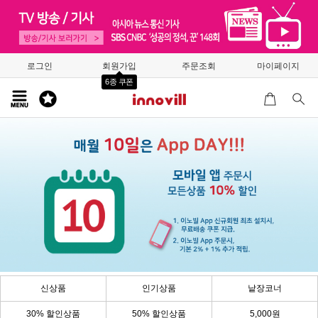
로그인
회원가입
주문조회
마이페이지
6종 쿠폰
신상품
인기상품
낱장코너
30% 할인상품
50% 할인상품
5,000원