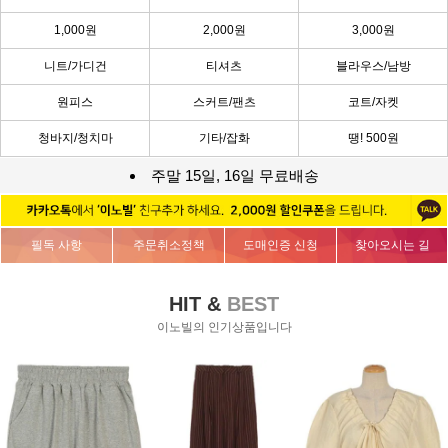
1,000원
2,000원
3,000원
니트/가디건
티셔츠
블라우스/남방
원피스
스커트/팬츠
코트/자켓
청바지/청치마
기타/잡화
땡! 500원
주말 15일, 16일 무료배송
필독 사항
주문취소정책
도매인증 신청
찾아오시는 길
HIT &
BEST
이노빌의 인기상품입니다