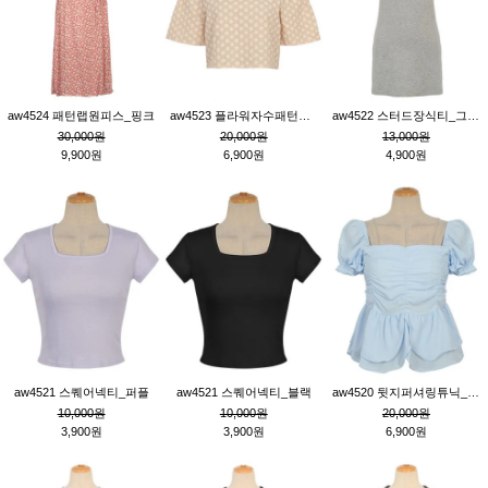
aw4524 패턴랩원피스_핑크
aw4523 플라워자수패턴튜닉_베이지
aw4522 스터드장식티_그레이
30,000원
20,000원
13,000원
9,900원
6,900원
4,900원
aw4521 스퀘어넥티_퍼플
aw4521 스퀘어넥티_블랙
aw4520 뒷지퍼셔링튜닉_블루
10,000원
10,000원
20,000원
3,900원
3,900원
6,900원