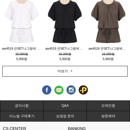
aw4519 끈SET나그랑박시티_크림
aw4519 끈SET나그랑박시티_블랙
aw4519 끈SET나그랑박시티_브라운
15,000원
15,000원
15,000원
5,900원
5,900원
5,900원
더보기 +
공지사항
Q&A
도매인증
이노빌 구매후기
상생점 문의
방문예약
CS CENTER
BANKING