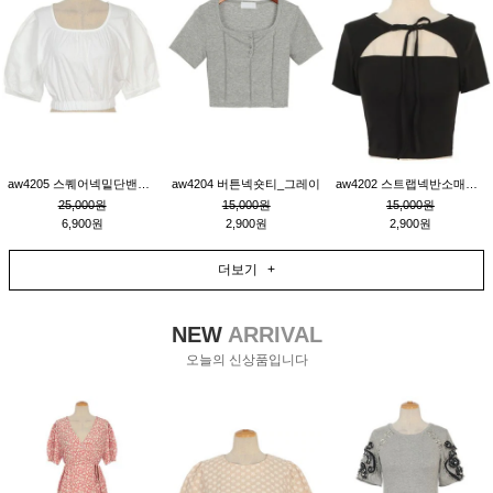
aw4205 스퀘어넥밑단밴딩숏블라우스_크림
aw4204 버튼넥숏티_그레이
aw4202 스트랩넥반소매숏티_블랙
25,000원
15,000원
15,000원
6,900원
2,900원
2,900원
더보기 +
NEW
ARRIVAL
오늘의 신상품입니다