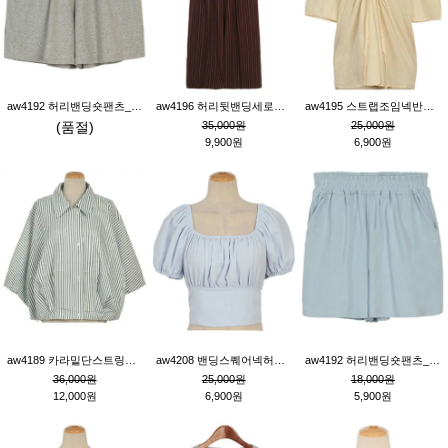
aw4192 허리밴딩숏팬츠_그레이
aw4196 허리뒷밴딩세로줄핀턱와이드팬츠_브라운
aw4195 스트랩조임넥반소매블라우스_연베이지
(품절)
35,000원
25,000원
9,900원
6,900원
aw4189 카라밑단스트링세로줄오버핏블라우스_크림
aw4208 밴딩스퀘어넥허리뒷트임블라우스_블루
aw4192 허리밴딩숏팬츠_블루
36,000원
25,000원
18,000원
12,000원
6,900원
5,900원