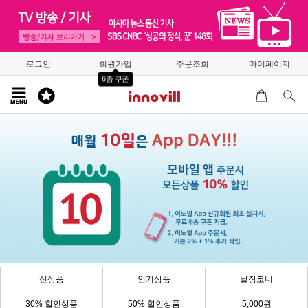
로그인
회원가입
주문조회
마이페이지
6종 쿠폰
신상품
인기상품
낱장코너
30% 할인상품
50% 할인상품
5,000원