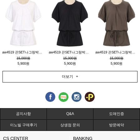
aw4519 끈SET나그랑박시티_크림
aw4519 끈SET나그랑박시티_블랙
aw4519 끈SET나그랑박시티_브라운
15,000원
15,000원
15,000원
5,900원
5,900원
5,900원
더보기 +
공지사항
Q&A
도매인증
이노빌 구매후기
상생점 문의
방문예약
CS CENTER
BANKING