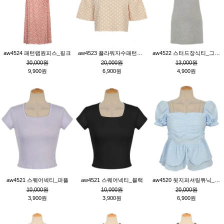
aw4524 패턴랩원피스_핑크
aw4523 플라워자수패턴튜닉_베이지
aw4522 스터드장식티_그레이
30,000원
20,000원
13,000원
9,900원
6,900원
4,900원
aw4521 스퀘어넥티_퍼플
aw4521 스퀘어넥티_블랙
aw4520 뒷지퍼셔링튜닉_블루
10,000원
10,000원
20,000원
3,900원
3,900원
6,900원