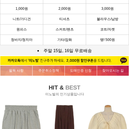
1,000원
2,000원
3,000원
니트/가디건
티셔츠
블라우스/남방
원피스
스커트/팬츠
코트/자켓
청바지/청치마
기타/잡화
땡! 500원
주말 15일, 16일 무료배송
필독 사항
주문취소정책
도매인증 신청
찾아오시는 길
HIT &
BEST
이노빌의 인기상품입니다