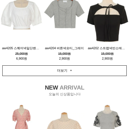
aw4205 스퀘어넥밑단밴딩숏블라우스_크림
aw4204 버튼넥숏티_그레이
aw4202 스트랩넥반소매숏티_블랙
25,000원
15,000원
15,000원
6,900원
2,900원
2,900원
더보기 +
NEW
ARRIVAL
오늘의 신상품입니다