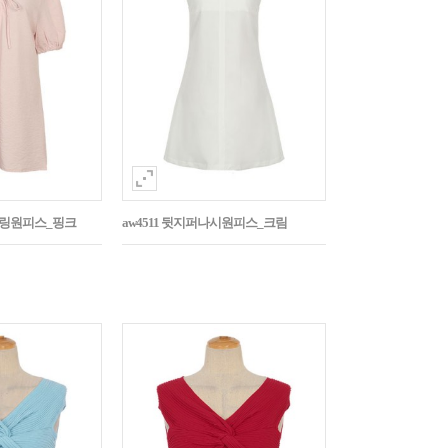
스트링원피스_핑크
aw4511 뒷지퍼나시원피스_크림