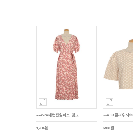
aw4524 패턴랩원피스_핑크
aw4523 플라워
9,900원
6,900원