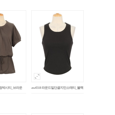
나그랑박시티_브라운
aw4518 라운드밑단골지민소매티_블랙