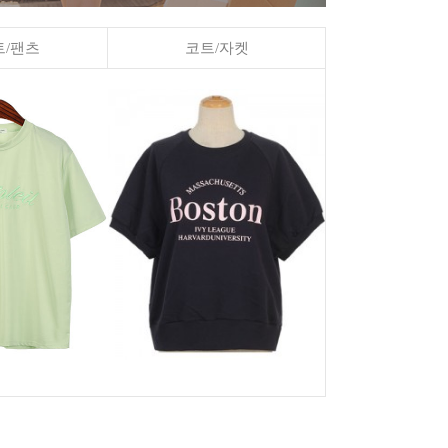
/팬츠
코트/자켓