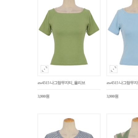
aw4515 나그랑무지티_올리브
aw4515 나그랑무
3,900원
3,900원