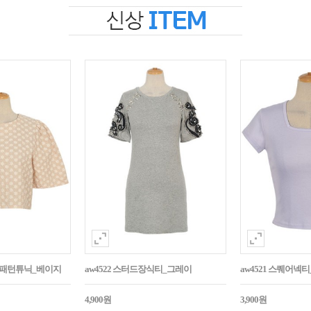
자수패턴튜닉_베이지
aw4522 스터드장식티_그레이
aw4521 스퀘어넥
4,900원
3,900원