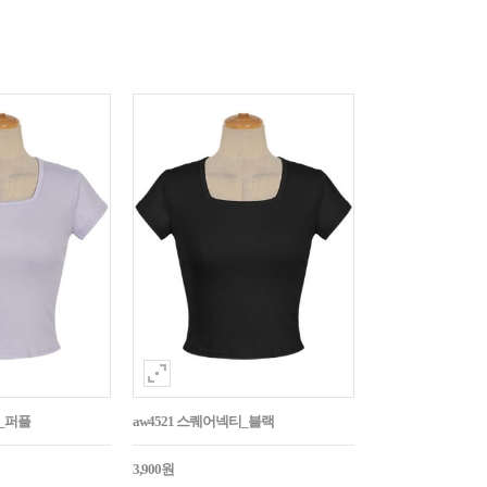
티_퍼플
aw4521 스퀘어넥티_블랙
3,900원