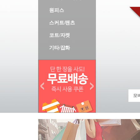
원피스
스커트/팬츠
코트/자켓
기타/잡화
모바