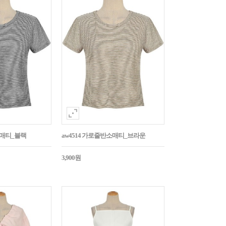
소매티_블랙
aw4514 가로줄반소매티_브라운
3,900원