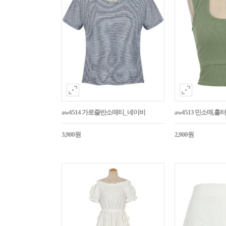
aw4514 가로줄반소매티_네이비
aw4513 민소매,
3,900원
2,900원