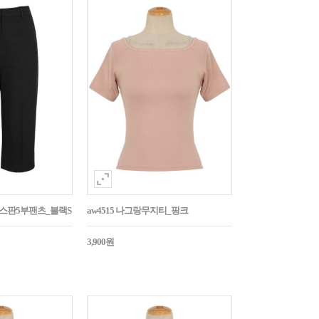
임스판5부팬츠_블랙S
aw4515 나그랑무지티_핑크
3,900원