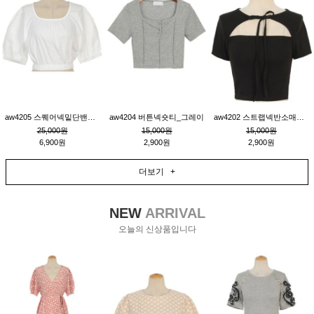
aw4205 스퀘어넥밑단밴딩숏블라우스_크림
aw4204 버튼넥숏티_그레이
aw4202 스트랩넥반소매숏티_블랙
25,000원
15,000원
15,000원
6,900원
2,900원
2,900원
더보기 +
NEW
ARRIVAL
오늘의 신상품입니다