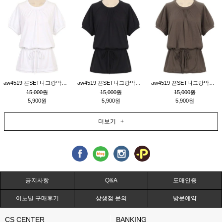
aw4519 끈SET나그랑박시티_크림
aw4519 끈SET나그랑박시티_블랙
aw4519 끈SET나그랑박시티_브라운
15,000원
15,000원
15,000원
5,900원
5,900원
5,900원
더보기 +
공지사항
Q&A
도매인증
이노빌 구매후기
상생점 문의
방문예약
CS CENTER
BANKING