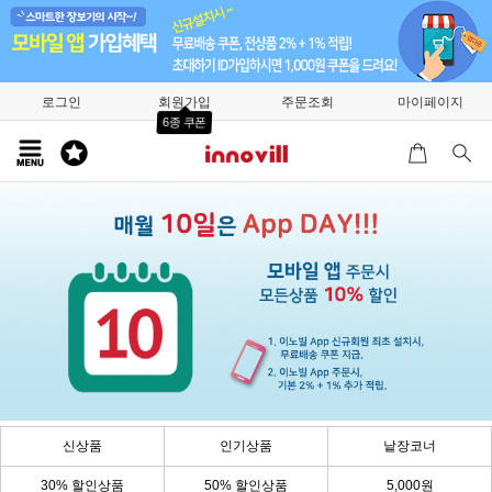
로그인
회원가입
주문조회
마이페이지
6종 쿠폰
신상품
인기상품
낱장코너
30% 할인상품
50% 할인상품
5,000원