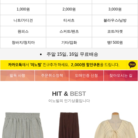
1,000원
2,000원
3,000원
니트/가디건
티셔츠
블라우스/남방
원피스
스커트/팬츠
코트/자켓
청바지/청치마
기타/잡화
땡! 500원
주말 15일, 16일 무료배송
필독 사항
주문취소정책
도매인증 신청
찾아오시는 길
HIT &
BEST
이노빌의 인기상품입니다