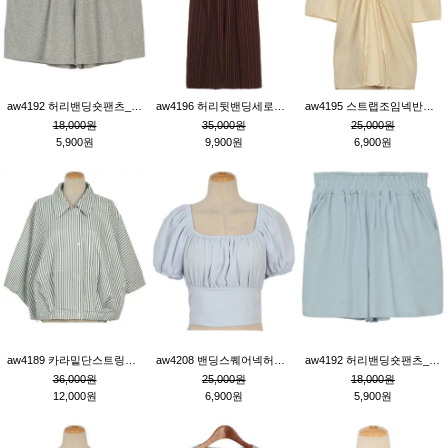
aw4192 허리밴딩숏팬츠_그레이
aw4196 허리뒷밴딩세로줄핀턱와이드팬츠_브라운
aw4195 스트랩조임넥반소매블라우스_연베이지
18,000원
35,000원
25,000원
5,900원
9,900원
6,900원
aw4189 카라밑단스트링세로줄오버핏블라우스_크림
aw4208 밴딩스퀘어넥허리뒷트임블라우스_블루
aw4192 허리밴딩숏팬츠_블루
36,000원
25,000원
18,000원
12,000원
6,900원
5,900원