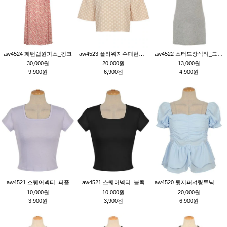
aw4524 패턴랩원피스_핑크
aw4523 플라워자수패턴튜닉_베이지
aw4522 스터드장식티_그레이
30,000원
20,000원
13,000원
9,900원
6,900원
4,900원
aw4521 스퀘어넥티_퍼플
aw4521 스퀘어넥티_블랙
aw4520 뒷지퍼셔링튜닉_블루
10,000원
10,000원
20,000원
3,900원
3,900원
6,900원