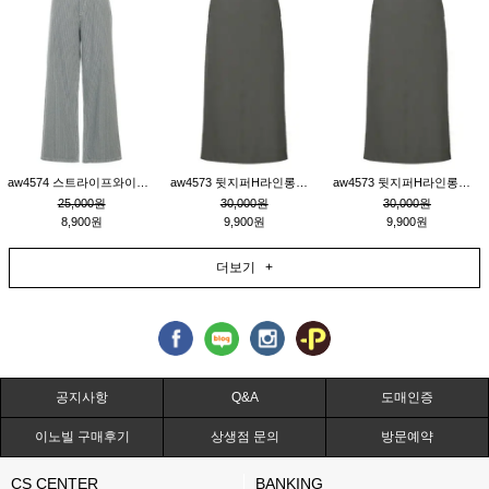
aw4574 스트라이프와이드팬츠_챠콜M
aw4573 뒷지퍼H라인롱스커트_연고동M
aw4573 뒷지퍼H라인롱스커트_연고동S
25,000원
30,000원
30,000원
8,900원
9,900원
9,900원
더보기 +
공지사항
Q&A
도매인증
이노빌 구매후기
상생점 문의
방문예약
CS CENTER
BANKING