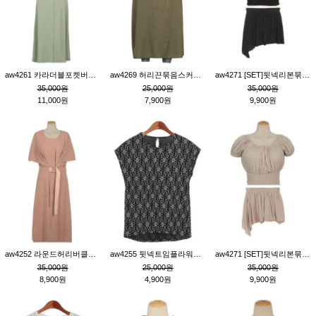
aw4261 카라더블포켓버튼원피스_카키
aw4269 허리끈묶음스커트_카키
aw4271 [SET]뒷넥리본묶음부분밴딩숏블라우스&허리밴딩스커트팬츠_블랙
35,000원
25,000원
35,000원
11,000원
7,900원
9,900원
aw4252 라운드허리버클원피스_핑크
aw4255 뒷넥트임플라워패턴티_블랙
aw4271 [SET]뒷넥리본묶음부분밴딩숏블라우스&허리밴딩스커트팬츠_베이지
35,000원
25,000원
35,000원
8,900원
4,900원
9,900원