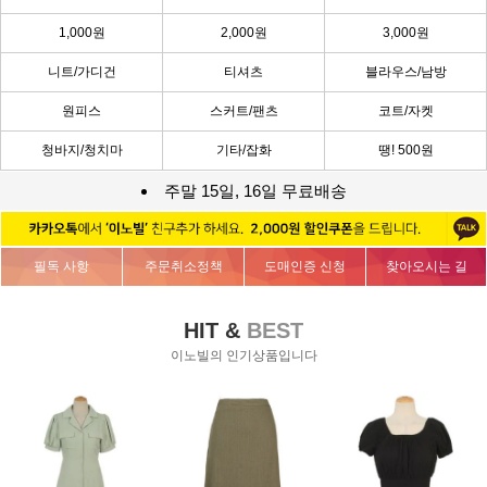
1,000원
2,000원
3,000원
니트/가디건
티셔츠
블라우스/남방
원피스
스커트/팬츠
코트/자켓
청바지/청치마
기타/잡화
땡! 500원
주말 15일, 16일 무료배송
필독 사항
주문취소정책
도매인증 신청
찾아오시는 길
HIT &
BEST
이노빌의 인기상품입니다