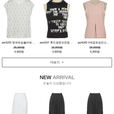
aw4255 뒷넥트임플라워패턴티_크림
aw4267 후드영문프린팅민소매티_블랙
aw4265 V넥앞트임민소매티블라우스_핑크
25,000원
15,000원
18,000원
4,900원
3,900원
5,900원
더보기 +
NEW
ARRIVAL
오늘의 신상품입니다