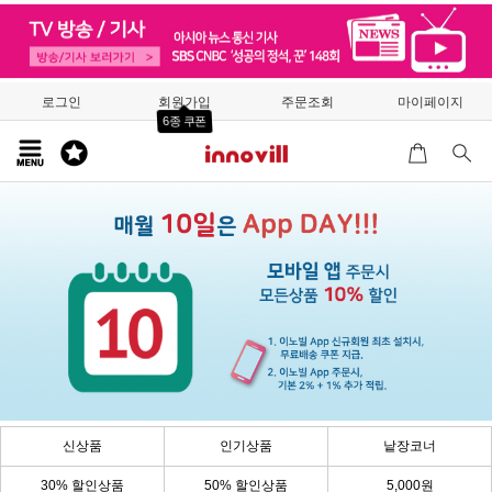
로그인
회원가입
주문조회
마이페이지
6종 쿠폰
신상품
인기상품
낱장코너
30% 할인상품
50% 할인상품
5,000원