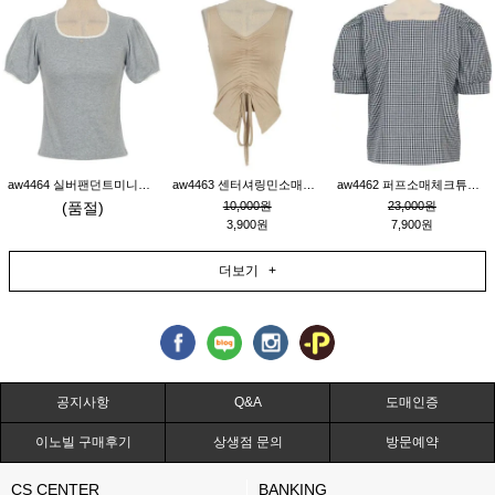
aw4464 실버팬던트미니레이스티_그레이
aw4463 센터셔링민소매티_베이지
aw4462 퍼프소매체크튜닉_네이비
(품절)
10,000원
23,000원
3,900원
7,900원
더보기 +
공지사항
Q&A
도매인증
이노빌 구매후기
상생점 문의
방문예약
CS CENTER
BANKING