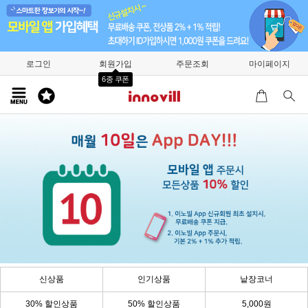
로그인
회원가입
주문조회
마이페이지
6종 쿠폰
신상품
인기상품
낱장코너
30% 할인상품
50% 할인상품
5,000원