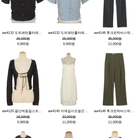
aw4132 도트패턴홀터레이어드St잔골지티_블랙
aw4132 도트패턴홀터레이어드St잔골지티_블루
aw4148 후크핀턱바스락팬츠_챠콜S
25,000원
25,000원
35,000원
6,900원
6,900원
11,000원
aw4125 끝단박음질스트랩오픈환편니트가디건_블랙
aw4145 어깨길이조절끈나시레이스러플원피스_아이보리
aw4148 후크핀턱바스락팬츠_카키M
18,000원
33,000원
35,000원
5,900원
11,000원
11,000원