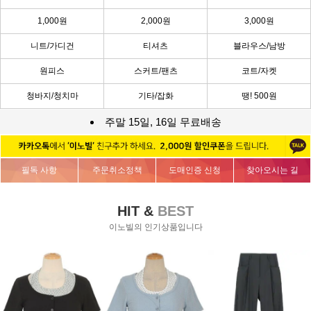
1,000원
2,000원
3,000원
니트/가디건
티셔츠
블라우스/남방
원피스
스커트/팬츠
코트/자켓
청바지/청치마
기타/잡화
땡! 500원
주말 15일, 16일 무료배송
필독 사항
주문취소정책
도매인증 신청
찾아오시는 길
HIT &
BEST
이노빌의 인기상품입니다