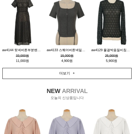
aw4144 뒷넥버튼부분밴딩레이어드비침원피스_블랙
aw4133 스퀘어버튼넥밑단줄잔골지환편티_챠콜
aw4129 물결박음질비침스판티_블랙
33,000원
15,000원
25,000원
11,000원
4,900원
5,900원
더보기 +
NEW
ARRIVAL
오늘의 신상품입니다