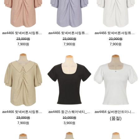
aw4466 뒷넥버튼셔링튜닉_핑크
aw4466 뒷넥버튼셔링튜닉_퍼플
aw4466 뒷넥버튼셔링튜닉_크림
23,000원
23,000원
23,000원
7,900원
7,900원
7,900원
aw4466 뒷넥버튼셔링튜닉_베이지
aw4465 둥근스퀘어넥티_블랙
aw4464 실버팬던트미니레이스티_크림
23,000원
10,000원
(품절)
7,900원
3,900원