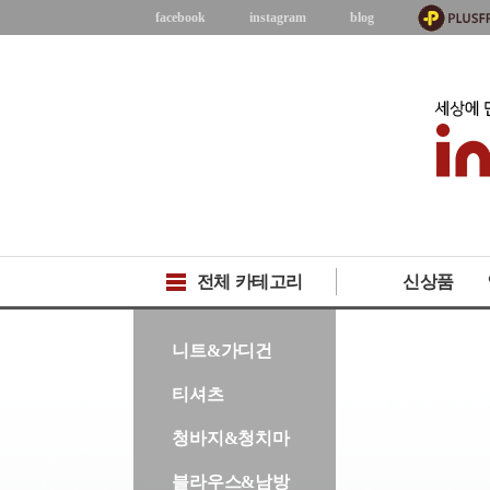
facebook
instagram
blog
전체 카테고리
신상품
-->
니트&가디건
티셔츠
청바지&청치마
블라우스&남방