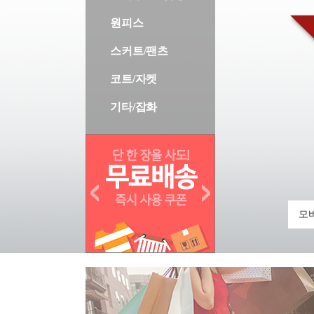
원피스
스커트/팬츠
코트/자켓
기타/잡화
모바