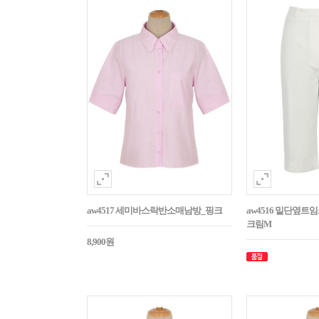
aw4517 세미바스락반소매남방_핑크
aw4516 밑단옆트
크림M
8,900원