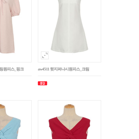
스트링원피스_핑크
aw4511 뒷지퍼나시원피스_크림