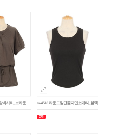
나그랑박시티_브라운
aw4518 라운드밑단골지민소매티_블랙