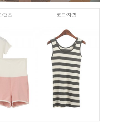
/팬츠
코트/자켓