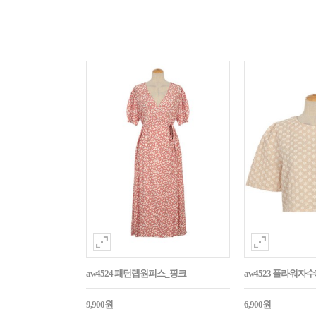
aw4524 패턴랩원피스_핑크
aw4523 플라워
9,900원
6,900원