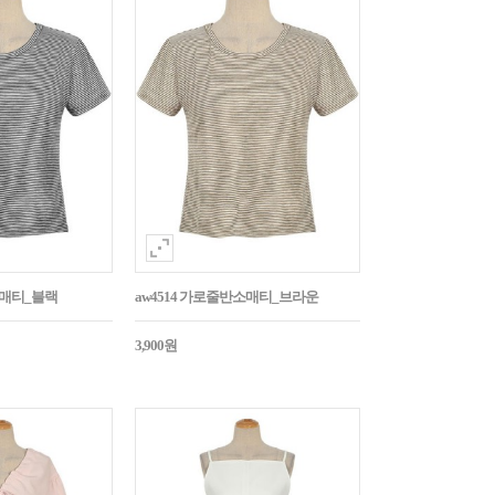
소매티_블랙
aw4514 가로줄반소매티_브라운
3,900원