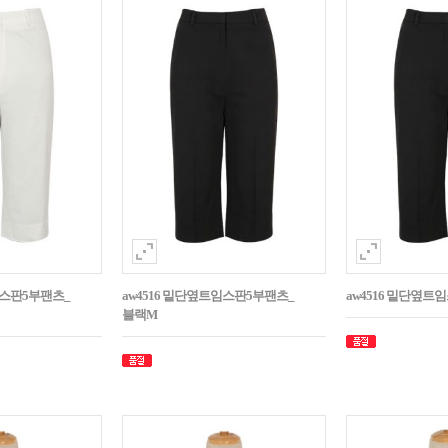
임스판5부팬츠_
aw4516 밑단옆트임스판5부팬츠_
aw4516 밑단옆트
블랙M