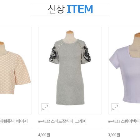
자수패턴튜닉_베이지
aw4522 스터드장식티_그레이
aw4521 스퀘어넥
4,900원
3,900원