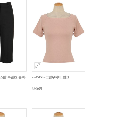
임스판5부팬츠_블랙S
aw4515 나그랑무지티_핑크
3,900원