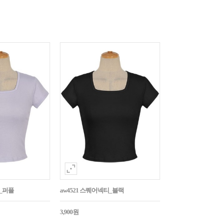
티_퍼플
aw4521 스퀘어넥티_블랙
3,900원