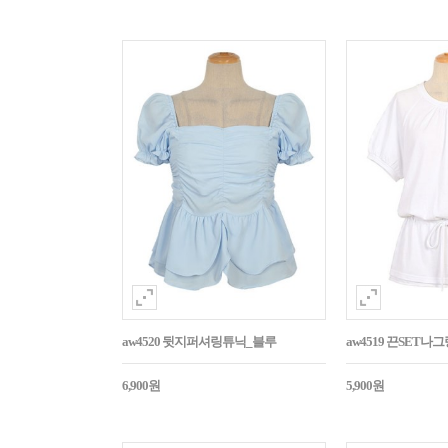
aw4520 뒷지퍼셔링튜닉_블루
aw4519 끈SET
6,900원
5,900원