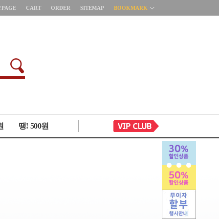
YPAGE
CART
ORDER
SITEMAP
BOOKMARK
원
땡! 500원