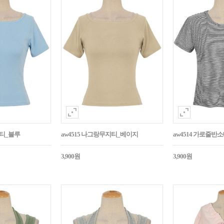
지티_블루
aw4515 나그랑무지티_베이지
aw4514 가로줄반
3,900원
3,900원