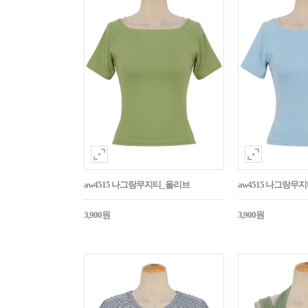
aw4515 나그랑무지티_올리브
aw4515 나그랑무
3,900원
3,900원