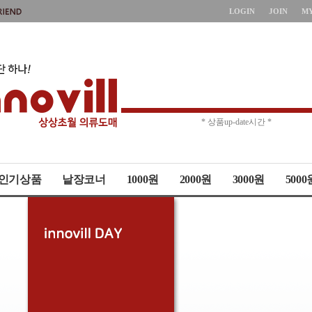
LOGIN
JOIN
M
* 주문취소 제한 *
* 상품up-date시간 *
인기상품
낱장코너
1000원
2000원
3000원
5000