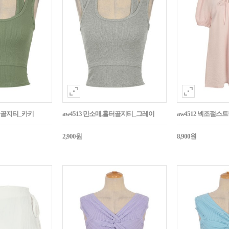
홀터골지티_카키
aw4513 민소매,홀터골지티_그레이
aw4512 넥조절
2,900원
8,900원