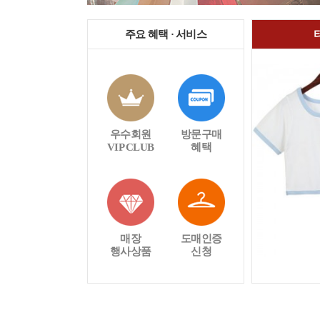
주요 혜택 · 서비스
우수회원
방문구매
VIP CLUB
혜택
매장
도매인증
행사상품
신청