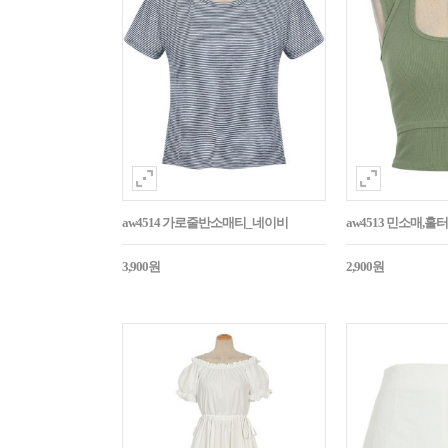
aw4514 가로줄반소매티_네이비
aw4513 민소매,
3,900원
2,900원