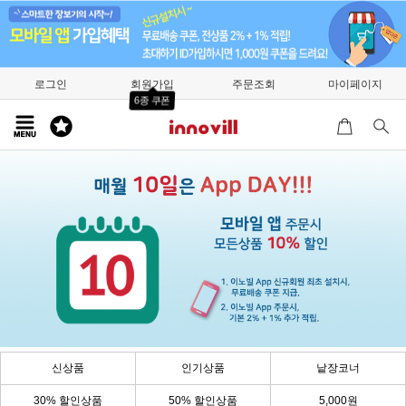
로그인
회원가입
주문조회
마이페이지
6종 쿠폰
신상품
인기상품
낱장코너
30% 할인상품
50% 할인상품
5,000원