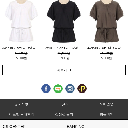
aw4519 끈SET나그랑박시티_크림
aw4519 끈SET나그랑박시티_블랙
aw4519 끈SET나그랑박시티_브라운
15,000원
15,000원
15,000원
5,900원
5,900원
5,900원
더보기 +
공지사항
Q&A
도매인증
이노빌 구매후기
상생점 문의
방문예약
CS CENTER
BANKING