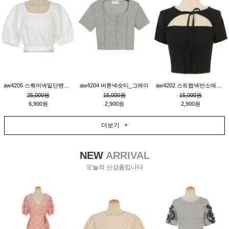
aw4205 스퀘어넥밑단밴딩숏블라우스_크림
aw4204 버튼넥숏티_그레이
aw4202 스트랩넥반소매숏티_블랙
25,000원
15,000원
15,000원
6,900원
2,900원
2,900원
더보기 +
NEW
ARRIVAL
오늘의 신상품입니다