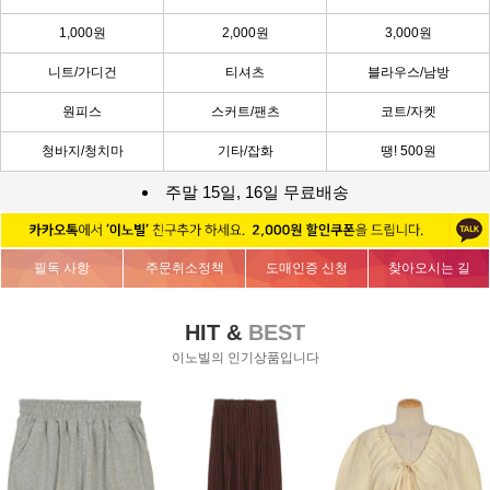
1,000원
2,000원
3,000원
니트/가디건
티셔츠
블라우스/남방
원피스
스커트/팬츠
코트/자켓
청바지/청치마
기타/잡화
땡! 500원
주말 15일, 16일 무료배송
필독 사항
주문취소정책
도매인증 신청
찾아오시는 길
HIT &
BEST
이노빌의 인기상품입니다