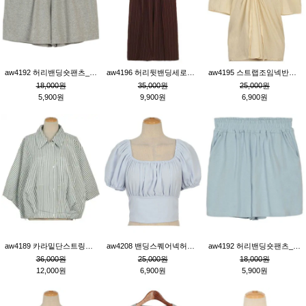
aw4192 허리밴딩숏팬츠_그레이
aw4196 허리뒷밴딩세로줄핀턱와이드팬츠_브라운
aw4195 스트랩조임넥반소매블라우스_연베이지
18,000원
35,000원
25,000원
5,900원
9,900원
6,900원
aw4189 카라밑단스트링세로줄오버핏블라우스_크림
aw4208 밴딩스퀘어넥허리뒷트임블라우스_블루
aw4192 허리밴딩숏팬츠_블루
36,000원
25,000원
18,000원
12,000원
6,900원
5,900원