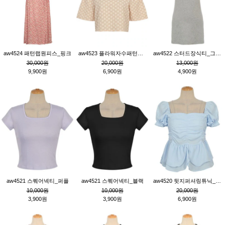
aw4524 패턴랩원피스_핑크
aw4523 플라워자수패턴튜닉_베이지
aw4522 스터드장식티_그레이
30,000원
20,000원
13,000원
9,900원
6,900원
4,900원
aw4521 스퀘어넥티_퍼플
aw4521 스퀘어넥티_블랙
aw4520 뒷지퍼셔링튜닉_블루
10,000원
10,000원
20,000원
3,900원
3,900원
6,900원