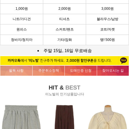
1,000원
2,000원
3,000원
니트/가디건
티셔츠
블라우스/남방
원피스
스커트/팬츠
코트/자켓
청바지/청치마
기타/잡화
땡! 500원
주말 15일, 16일 무료배송
필독 사항
주문취소정책
도매인증 신청
찾아오시는 길
HIT &
BEST
이노빌의 인기상품입니다