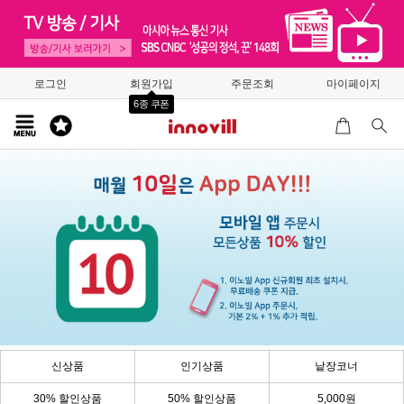
로그인
회원가입
주문조회
마이페이지
6종 쿠폰
신상품
인기상품
낱장코너
30% 할인상품
50% 할인상품
5,000원