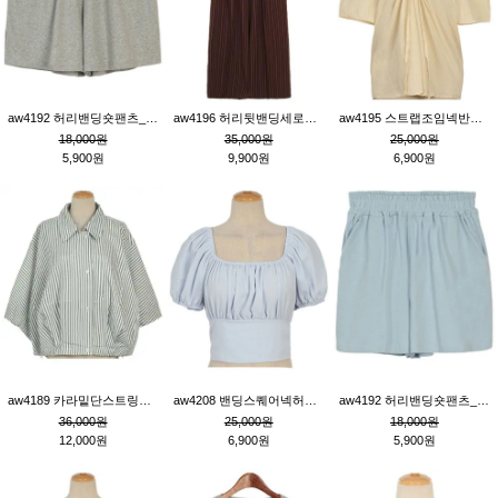
aw4192 허리밴딩숏팬츠_그레이
aw4196 허리뒷밴딩세로줄핀턱와이드팬츠_브라운
aw4195 스트랩조임넥반소매블라우스_연베이지
18,000원
35,000원
25,000원
5,900원
9,900원
6,900원
aw4189 카라밑단스트링세로줄오버핏블라우스_크림
aw4208 밴딩스퀘어넥허리뒷트임블라우스_블루
aw4192 허리밴딩숏팬츠_블루
36,000원
25,000원
18,000원
12,000원
6,900원
5,900원