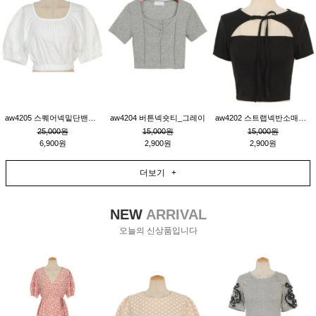
aw4205 스퀘어넥밑단밴딩숏블라우스_크림
aw4204 버튼넥숏티_그레이
aw4202 스트랩넥반소매숏티_블랙
25,000원
15,000원
15,000원
6,900원
2,900원
2,900원
더보기 +
NEW
ARRIVAL
오늘의 신상품입니다