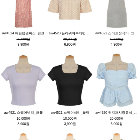
aw4524 패턴랩원피스_핑크
aw4523 플라워자수패턴튜닉_베이지
aw4522 스터드장식티_그레이
30,000원
20,000원
13,000원
9,900원
6,900원
4,900원
aw4521 스퀘어넥티_퍼플
aw4521 스퀘어넥티_블랙
aw4520 뒷지퍼셔링튜닉_블루
10,000원
10,000원
20,000원
3,900원
3,900원
6,900원