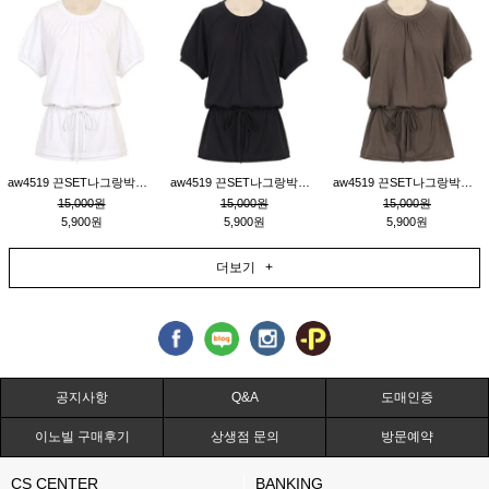
aw4519 끈SET나그랑박시티_크림
aw4519 끈SET나그랑박시티_블랙
aw4519 끈SET나그랑박시티_브라운
15,000원
15,000원
15,000원
5,900원
5,900원
5,900원
더보기 +
공지사항
Q&A
도매인증
이노빌 구매후기
상생점 문의
방문예약
CS CENTER
BANKING