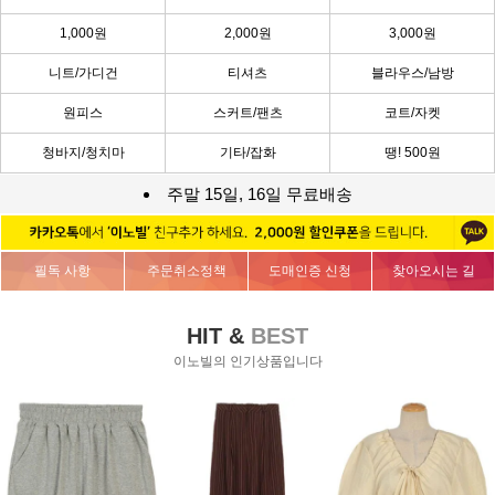
1,000원
2,000원
3,000원
니트/가디건
티셔츠
블라우스/남방
원피스
스커트/팬츠
코트/자켓
청바지/청치마
기타/잡화
땡! 500원
주말 15일, 16일 무료배송
필독 사항
주문취소정책
도매인증 신청
찾아오시는 길
HIT &
BEST
이노빌의 인기상품입니다