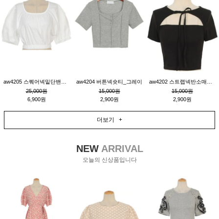
aw4205 스퀘어넥밑단밴딩숏블라우스_크림
aw4204 버튼넥숏티_그레이
aw4202 스트랩넥반소매숏티_블랙
25,000원
15,000원
15,000원
6,900원
2,900원
2,900원
더보기 +
NEW
ARRIVAL
오늘의 신상품입니다