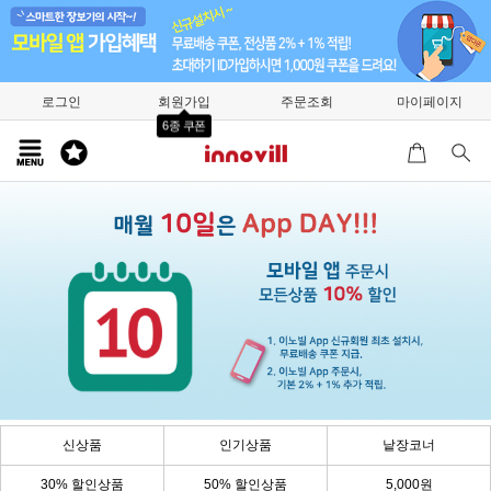
로그인
회원가입
주문조회
마이페이지
6종 쿠폰
신상품
인기상품
낱장코너
30% 할인상품
50% 할인상품
5,000원