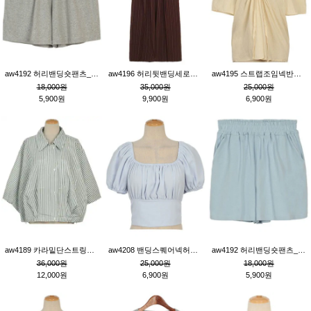
aw4192 허리밴딩숏팬츠_그레이
aw4196 허리뒷밴딩세로줄핀턱와이드팬츠_브라운
aw4195 스트랩조임넥반소매블라우스_연베이지
18,000원
35,000원
25,000원
5,900원
9,900원
6,900원
aw4189 카라밑단스트링세로줄오버핏블라우스_크림
aw4208 밴딩스퀘어넥허리뒷트임블라우스_블루
aw4192 허리밴딩숏팬츠_블루
36,000원
25,000원
18,000원
12,000원
6,900원
5,900원