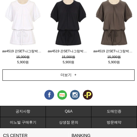
aw4519 끈SET나그랑박시티_크림
aw4519 끈SET나그랑박시티_블랙
aw4519 끈SET나그랑박시티_브라운
15,000원
15,000원
15,000원
5,900원
5,900원
5,900원
더보기 +
공지사항
Q&A
도매인증
이노빌 구매후기
상생점 문의
방문예약
CS CENTER
BANKING