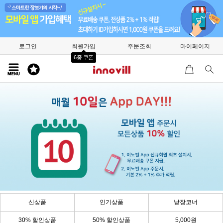
로그인
회원가입
주문조회
마이페이지
6종 쿠폰
신상품
인기상품
낱장코너
30% 할인상품
50% 할인상품
5,000원