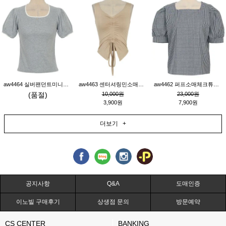
aw4464 실버팬던트미니레이스티_그레이
aw4463 센터셔링민소매티_베이지
aw4462 퍼프소매체크튜닉_네이비
(품절)
10,000원
23,000원
3,900원
7,900원
더보기 +
공지사항
Q&A
도매인증
이노빌 구매후기
상생점 문의
방문예약
CS CENTER
BANKING