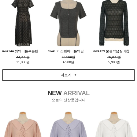
aw4144 뒷넥버튼부분밴딩레이어드비침원피스_블랙
aw4133 스퀘어버튼넥밑단줄잔골지환편티_챠콜
aw4129 물결박음질비침스판티_블랙
33,000원
15,000원
25,000원
11,000원
4,900원
5,900원
더보기 +
NEW
ARRIVAL
오늘의 신상품입니다