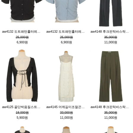
aw4132 도트패턴홀터레이어드St잔골지티_블랙
aw4132 도트패턴홀터레이어드St잔골지티_블루
aw4148 후크핀턱바스락팬츠_챠콜S
25,000원
25,000원
35,000원
6,900원
6,900원
11,000원
aw4125 끝단박음질스트랩오픈환편니트가디건_블랙
aw4145 어깨길이조절끈나시레이스러플원피스_아이보리
aw4148 후크핀턱바스락팬츠_카키M
18,000원
33,000원
35,000원
5,900원
11,000원
11,000원