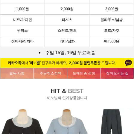
1,000원
2,000원
3,000원
니트/가디건
티셔츠
블라우스/남방
원피스
스커트/팬츠
코트/자켓
청바지/청치마
기타/잡화
땡! 500원
주말 15일, 16일 무료배송
필독 사항
주문취소정책
도매인증 신청
찾아오시는 길
HIT &
BEST
이노빌의 인기상품입니다