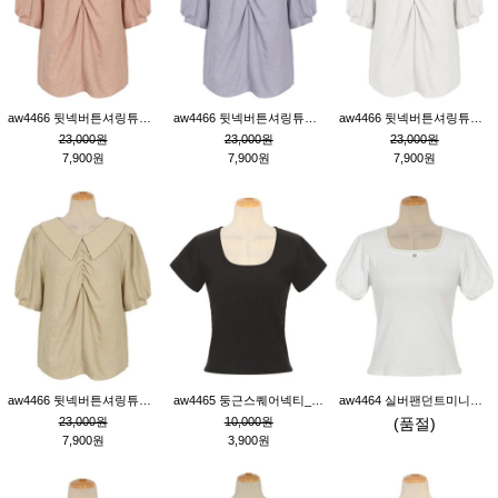
aw4466 뒷넥버튼셔링튜닉_핑크
aw4466 뒷넥버튼셔링튜닉_퍼플
aw4466 뒷넥버튼셔링튜닉_크림
23,000원
23,000원
23,000원
7,900원
7,900원
7,900원
aw4466 뒷넥버튼셔링튜닉_베이지
aw4465 둥근스퀘어넥티_블랙
aw4464 실버팬던트미니레이스티_크림
23,000원
10,000원
(품절)
7,900원
3,900원