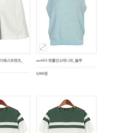
턱하이웨스트팬츠_
aw4451 뒷홀민소매니트_블루
6,900원