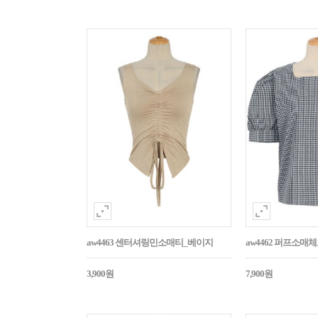
aw4463 센터셔링민소매티_베이지
aw4462 퍼프소
3,900원
7,900원