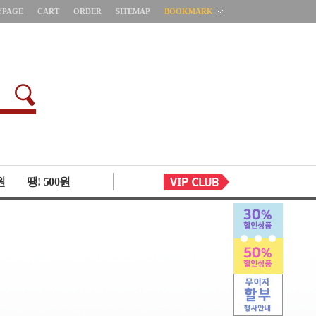
YPAGE
CART
ORDER
SITEMAP
BOOKMARK
원
땡! 500원