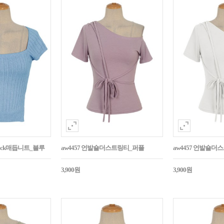
Back매듭니트_블루
aw4457 언발숄더스트링티_퍼플
aw4457 언발숄더
3,900원
3,900원