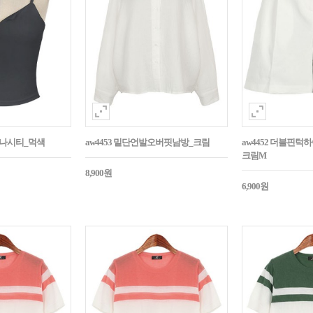
트나시티_먹색
aw4453 밑단언발오버핏남방_크림
aw4452 더블핀
크림M
8,900원
6,900원