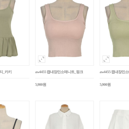
시티_카키
aw4455 캡내장민소매니트_핑크
aw4455 캡내장
5,900원
5,900원