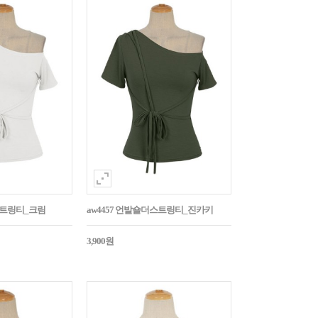
스트링티_크림
aw4457 언발숄더스트링티_진카키
3,900원