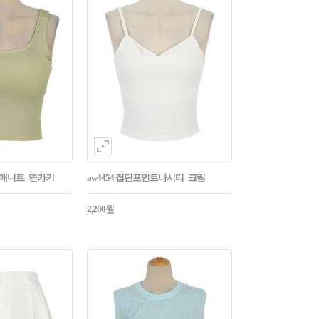
민소매니트_연카키
aw4454 접단포인트나시티_크림
2,200원