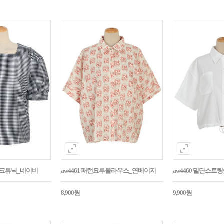
매체크튜닉_네이비
aw4461 패턴요루블라우스_연베이지
aw4460 밑단스
8,900원
9,900원