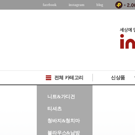
facebook
instagram
blog
전체 카테고리
신상품
-->
니트&가디건
티셔츠
청바지&청치마
블라우스&남방