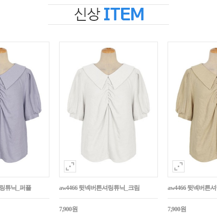
셔링튜닉_퍼플
aw4466 뒷넥버튼셔링튜닉_크림
aw4466 뒷넥버
7,900원
7,900원