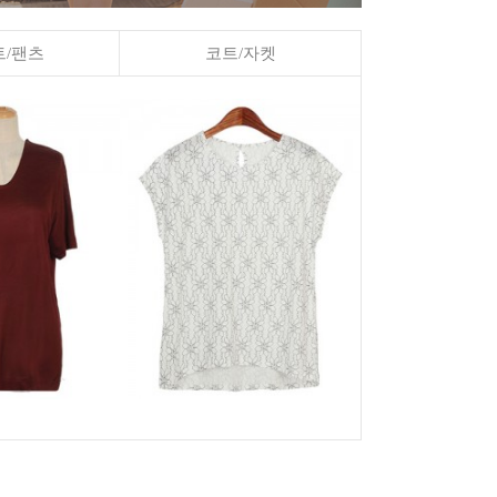
/팬츠
코트/자켓