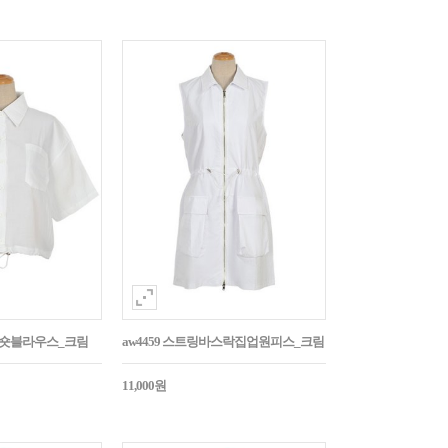
트링숏블라우스_크림
aw4459 스트링바스락집업원피스_크림
11,000원