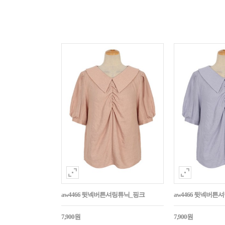
aw4466 뒷넥버튼셔링튜닉_핑크
aw4466 뒷넥버튼
7,900원
7,900원