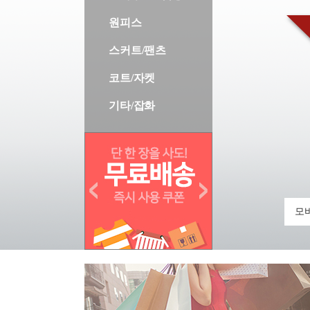
원피스
스커트/팬츠
코트/자켓
기타/잡화
모바