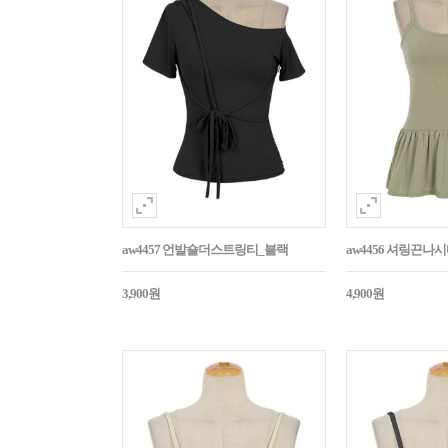
aw4457 언발숄더스트링티_블랙
aw4456 셔링끈나
3,900원
4,900원