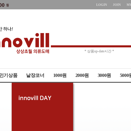
LOGIN
JOIN
M
* 주문취소 제한 *
* 상품up-date시간 *
인기상품
낱장코너
1000원
2000원
3000원
5000