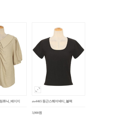
튼셔링튜닉_베이지
aw4465 둥근스퀘어넥티_블랙
3,900원