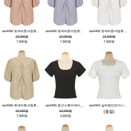
aw4466 뒷넥버튼셔링튜닉_핑크
aw4466 뒷넥버튼셔링튜닉_퍼플
aw4466 뒷넥버튼셔링튜닉_크림
23,000원
23,000원
23,000원
7,900원
7,900원
7,900원
aw4466 뒷넥버튼셔링튜닉_베이지
aw4465 둥근스퀘어넥티_블랙
aw4464 실버팬던트미니레이스티_크림
23,000원
10,000원
(품절)
7,900원
3,900원