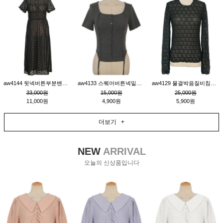
aw4144 뒷넥버튼부분밴딩레이어드비침원피스_블랙
aw4133 스퀘어버튼넥밑단줄잔골지환편티_챠콜
aw4129 물결박음질비침스판티_블랙
33,000원
15,000원
25,000원
11,000원
4,900원
5,900원
더보기 +
NEW
ARRIVAL
오늘의 신상품입니다