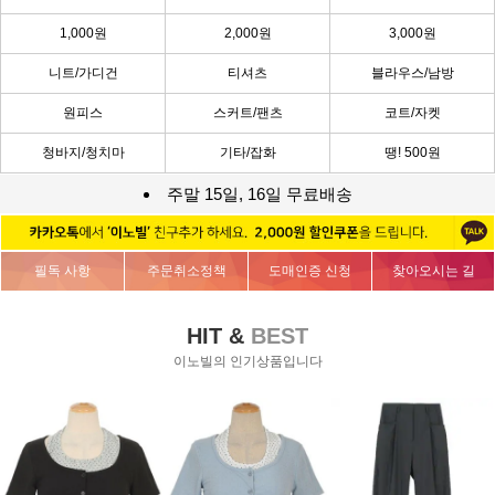
1,000원
2,000원
3,000원
니트/가디건
티셔츠
블라우스/남방
원피스
스커트/팬츠
코트/자켓
청바지/청치마
기타/잡화
땡! 500원
주말 15일, 16일 무료배송
필독 사항
주문취소정책
도매인증 신청
찾아오시는 길
HIT &
BEST
이노빌의 인기상품입니다