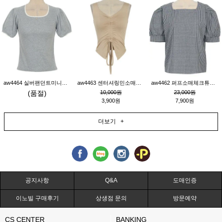
aw4464 실버팬던트미니레이스티_그레이
aw4463 센터셔링민소매티_베이지
aw4462 퍼프소매체크튜닉_네이비
(품절)
10,000원
23,000원
3,900원
7,900원
더보기 +
공지사항
Q&A
도매인증
이노빌 구매후기
상생점 문의
방문예약
CS CENTER
BANKING