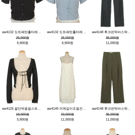
aw4132 도트패턴홀터레이어드St잔골지티_블랙
aw4132 도트패턴홀터레이어드St잔골지티_블루
aw4148 후크핀턱바스락팬츠_챠콜S
25,000원
25,000원
35,000원
6,900원
6,900원
11,000원
aw4125 끝단박음질스트랩오픈환편니트가디건_블랙
aw4145 어깨길이조절끈나시레이스러플원피스_아이보리
aw4148 후크핀턱바스락팬츠_카키M
18,000원
33,000원
35,000원
5,900원
11,000원
11,000원