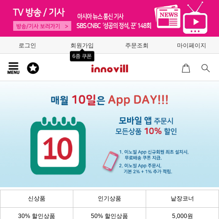
로그인
회원가입
주문조회
마이페이지
6종 쿠폰
신상품
인기상품
낱장코너
30% 할인상품
50% 할인상품
5,000원