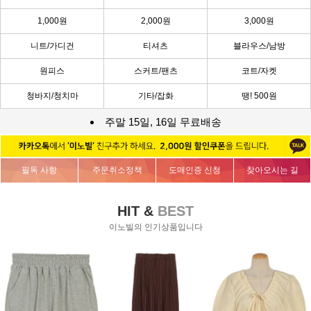
1,000원
2,000원
3,000원
니트/가디건
티셔츠
블라우스/남방
원피스
스커트/팬츠
코트/자켓
청바지/청치마
기타/잡화
땡! 500원
주말 15일, 16일 무료배송
필독 사항
주문취소정책
도매인증 신청
찾아오시는 길
HIT &
BEST
이노빌의 인기상품입니다