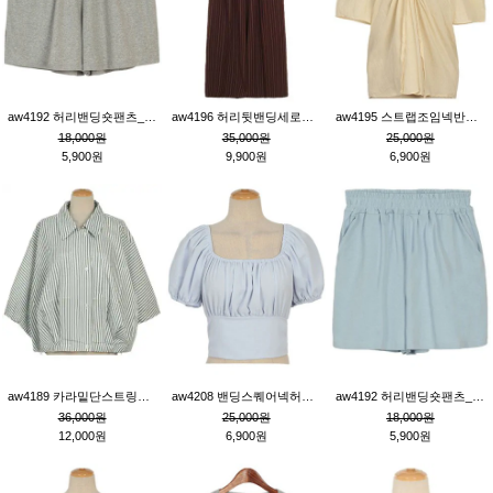
aw4192 허리밴딩숏팬츠_그레이
aw4196 허리뒷밴딩세로줄핀턱와이드팬츠_브라운
aw4195 스트랩조임넥반소매블라우스_연베이지
18,000원
35,000원
25,000원
5,900원
9,900원
6,900원
aw4189 카라밑단스트링세로줄오버핏블라우스_크림
aw4208 밴딩스퀘어넥허리뒷트임블라우스_블루
aw4192 허리밴딩숏팬츠_블루
36,000원
25,000원
18,000원
12,000원
6,900원
5,900원