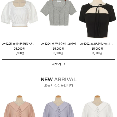
aw4205 스퀘어넥밑단밴딩숏블라우스_크림
aw4204 버튼넥숏티_그레이
aw4202 스트랩넥반소매숏티_블랙
25,000원
15,000원
15,000원
6,900원
3,900원
3,900원
더보기 +
NEW
ARRIVAL
오늘의 신상품입니다