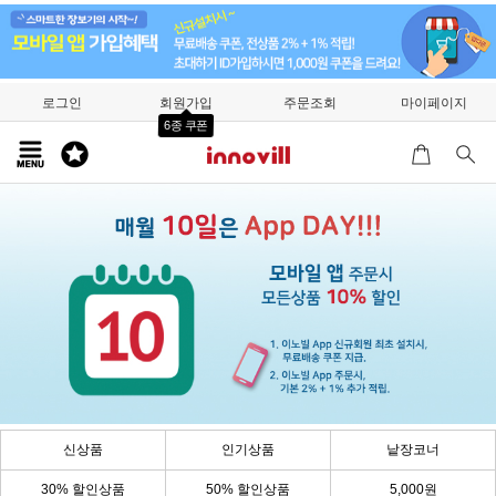
로그인
회원가입
주문조회
마이페이지
6종 쿠폰
신상품
인기상품
낱장코너
30% 할인상품
50% 할인상품
5,000원