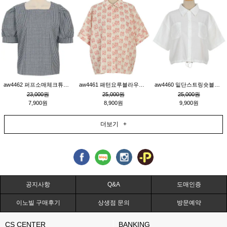
aw4462 퍼프소매체크튜닉_네이비
aw4461 패턴요루블라우스_연베이지
aw4460 밑단스트링숏블라우스_크림
23,000원
25,000원
25,000원
7,900원
8,900원
9,900원
더보기 +
공지사항
Q&A
도매인증
이노빌 구매후기
상생점 문의
방문예약
CS CENTER
BANKING