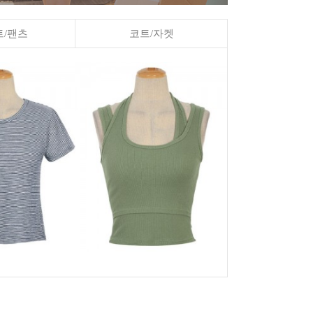
/팬츠
코트/자켓