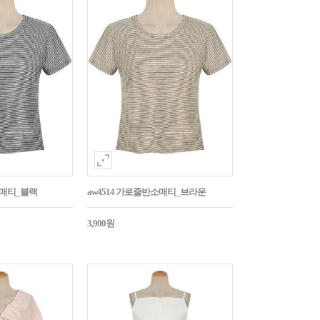
소매티_블랙
aw4514 가로줄반소매티_브라운
3,900원