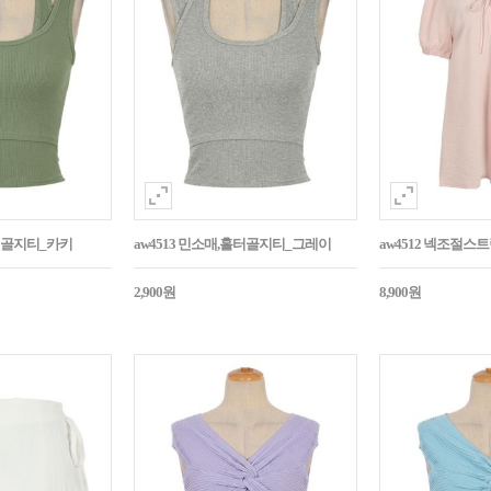
홀터골지티_카키
aw4513 민소매,홀터골지티_그레이
aw4512 넥조절
2,900원
8,900원