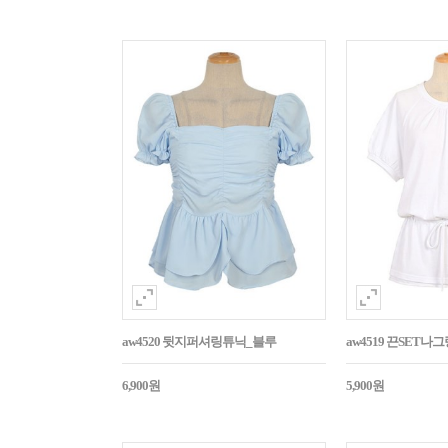
aw4520 뒷지퍼셔링튜닉_블루
aw4519 끈SET
6,900원
5,900원