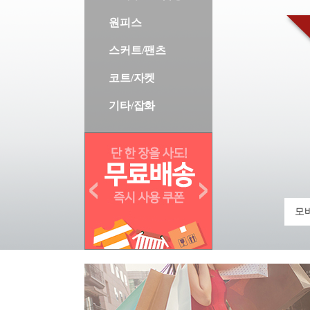
원피스
스커트/팬츠
코트/자켓
기타/잡화
모바