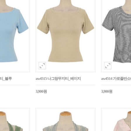
지티_블루
aw4515 나그랑무지티_베이지
aw4514 가로줄반
3,900원
3,900원