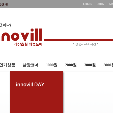
LOGIN
JOIN
M
* 주문취소 제한 *
* 상품up-date시간 *
인기상품
낱장코너
1000원
2000원
3000원
5000