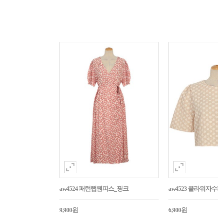
aw4524 패턴랩원피스_핑크
aw4523 플라워
9,900원
6,900원