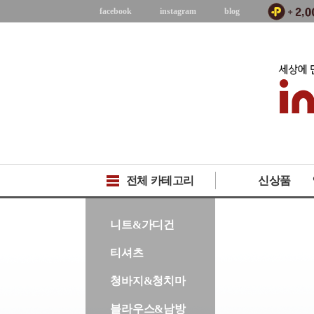
facebook
instagram
blog
전체 카테고리
신상품
-->
니트&가디건
티셔츠
청바지&청치마
블라우스&남방