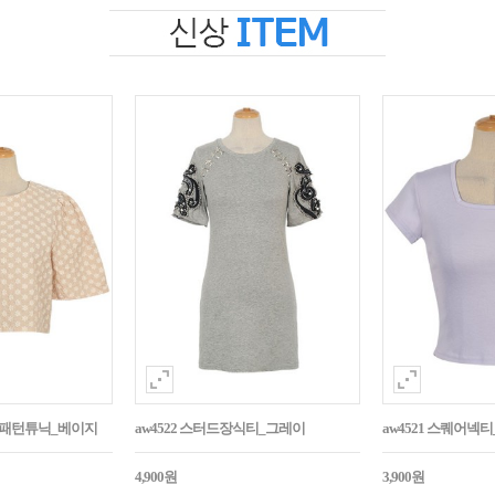
자수패턴튜닉_베이지
aw4522 스터드장식티_그레이
aw4521 스퀘어넥
4,900원
3,900원