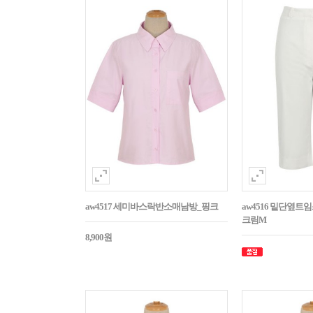
aw4517 세미바스락반소매남방_핑크
aw4516 밑단옆트
크림M
8,900원