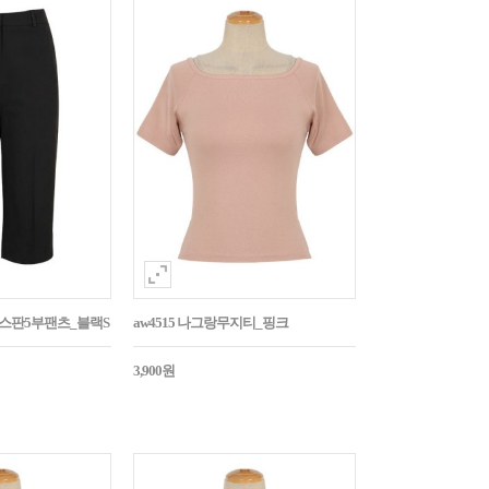
임스판5부팬츠_블랙S
aw4515 나그랑무지티_핑크
3,900원