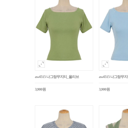
aw4515 나그랑무지티_올리브
aw4515 나그랑무
3,900원
3,900원