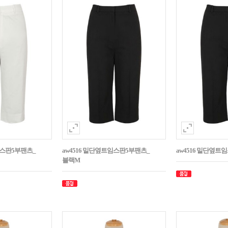
임스판5부팬츠_
aw4516 밑단옆트임스판5부팬츠_
aw4516 밑단옆트
블랙M