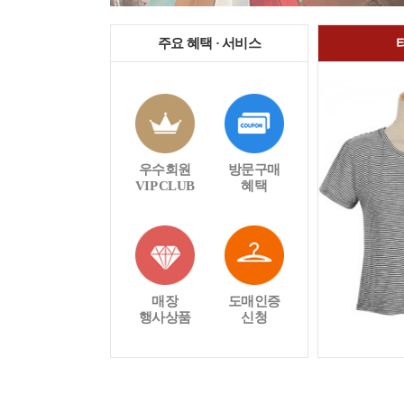
주요 혜택 · 서비스
우수회원
방문구매
VIP CLUB
혜택
매장
도매인증
행사상품
신청