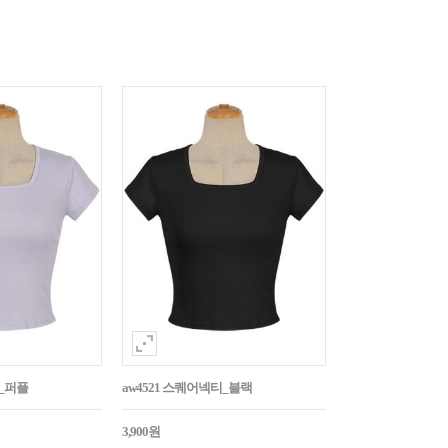
티_퍼플
aw4521 스퀘어넥티_블랙
3,900원