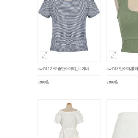
aw4514 가로줄반소매티_네이비
aw4513 민소매,
3,900원
2,900원