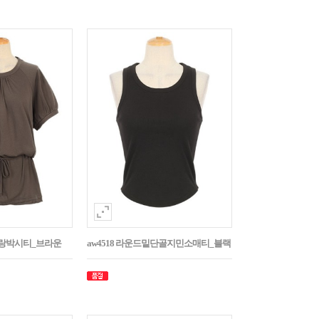
나그랑박시티_브라운
aw4518 라운드밑단골지민소매티_블랙