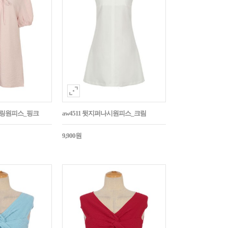
스트링원피스_핑크
aw4511 뒷지퍼나시원피스_크림
9,900원