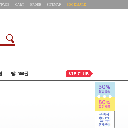
YPAGE
CART
ORDER
SITEMAP
BOOKMARK
원
땡! 500원