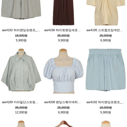
aw4192 허리밴딩숏팬츠_그레이
aw4196 허리뒷밴딩세로줄핀턱와이드팬츠_브라운
aw4195 스트랩조임넥반소매블라우스_연베이지
18,000원
35,000원
25,000원
5,900원
9,900원
6,900원
aw4189 카라밑단스트링세로줄오버핏블라우스_크림
aw4208 밴딩스퀘어넥허리뒷트임블라우스_블루
aw4192 허리밴딩숏팬츠_블루
36,000원
25,000원
18,000원
12,000원
6,900원
5,900원