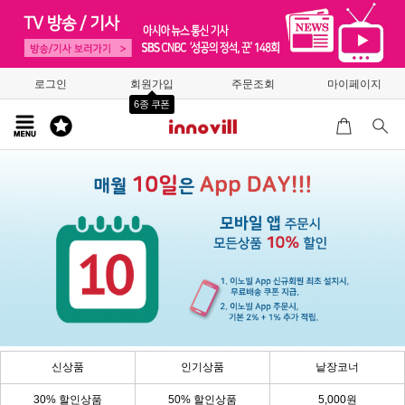
로그인
회원가입
주문조회
마이페이지
6종 쿠폰
신상품
인기상품
낱장코너
30% 할인상품
50% 할인상품
5,000원