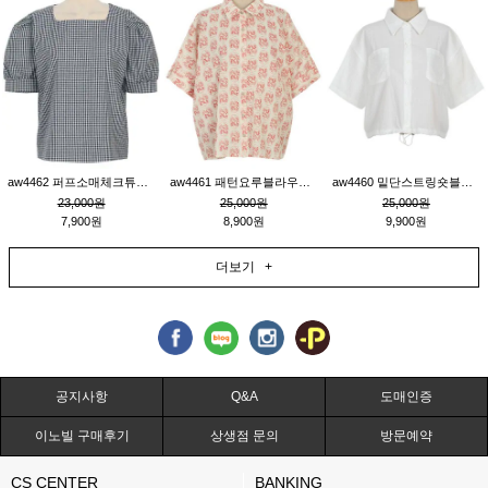
aw4462 퍼프소매체크튜닉_네이비
aw4461 패턴요루블라우스_연베이지
aw4460 밑단스트링숏블라우스_크림
23,000원
25,000원
25,000원
7,900원
8,900원
9,900원
더보기 +
공지사항
Q&A
도매인증
이노빌 구매후기
상생점 문의
방문예약
CS CENTER
BANKING