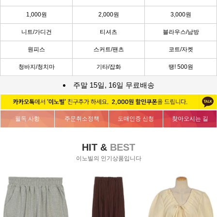
1,000원
2,000원
3,000원
니트/가디건
티셔츠
블라우스/남방
원피스
스커트/팬츠
코트/자켓
청바지/청치마
기타/잡화
땡! 500원
주말 15일, 16일 무료배송
필독 사항
주문취소정책
도매인증 신청
찾아오시는 길
HIT &
BEST
이노빌의 인기상품입니다