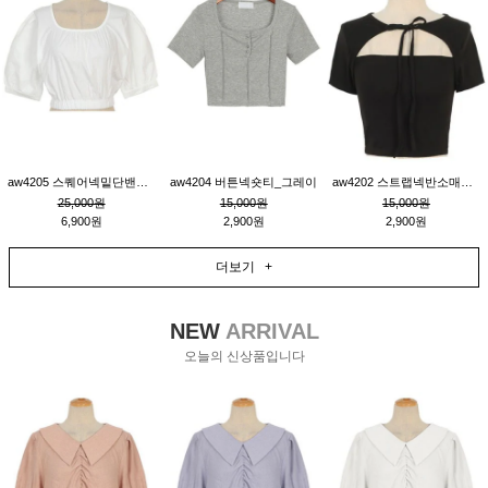
aw4205 스퀘어넥밑단밴딩숏블라우스_크림
aw4204 버튼넥숏티_그레이
aw4202 스트랩넥반소매숏티_블랙
25,000원
15,000원
15,000원
6,900원
2,900원
2,900원
더보기 +
NEW
ARRIVAL
오늘의 신상품입니다