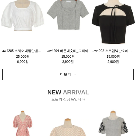
aw4205 스퀘어넥밑단밴딩숏블라우스_크림
aw4204 버튼넥숏티_그레이
aw4202 스트랩넥반소매숏티_블랙
25,000원
15,000원
15,000원
6,900원
2,900원
2,900원
더보기 +
NEW
ARRIVAL
오늘의 신상품입니다