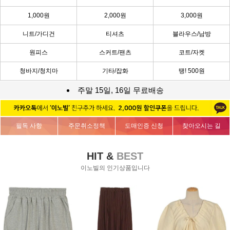
1,000원
2,000원
3,000원
니트/가디건
티셔츠
블라우스/남방
원피스
스커트/팬츠
코트/자켓
청바지/청치마
기타/잡화
땡! 500원
주말 15일, 16일 무료배송
필독 사항
주문취소정책
도매인증 신청
찾아오시는 길
HIT &
BEST
이노빌의 인기상품입니다