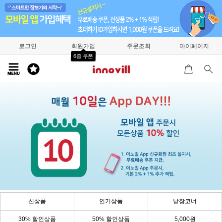
로그인
회원가입
주문조회
마이페이지
6종 쿠폰
신상품
인기상품
낱장코너
30% 할인상품
50% 할인상품
5,000원