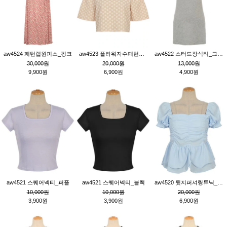
aw4524 패턴랩원피스_핑크
aw4523 플라워자수패턴튜닉_베이지
aw4522 스터드장식티_그레이
30,000원
20,000원
13,000원
9,900원
6,900원
4,900원
aw4521 스퀘어넥티_퍼플
aw4521 스퀘어넥티_블랙
aw4520 뒷지퍼셔링튜닉_블루
10,000원
10,000원
20,000원
3,900원
3,900원
6,900원