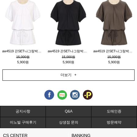
aw4519 끈SET나그랑박시티_크림
aw4519 끈SET나그랑박시티_블랙
aw4519 끈SET나그랑박시티_브라운
15,000원
15,000원
15,000원
5,900원
5,900원
5,900원
더보기 +
공지사항
Q&A
도매인증
이노빌 구매후기
상생점 문의
방문예약
CS CENTER
BANKING