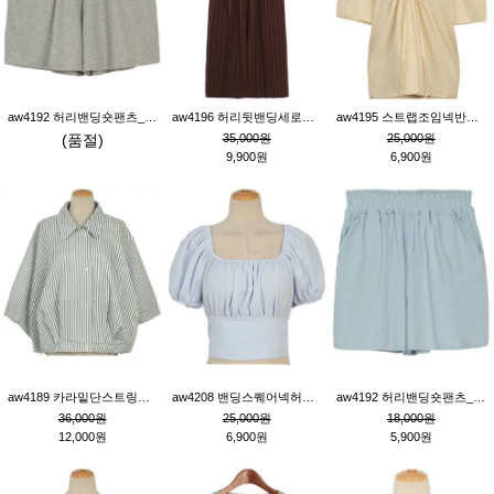
aw4192 허리밴딩숏팬츠_그레이
aw4196 허리뒷밴딩세로줄핀턱와이드팬츠_브라운
aw4195 스트랩조임넥반소매블라우스_연베이지
(품절)
35,000원
25,000원
9,900원
6,900원
aw4189 카라밑단스트링세로줄오버핏블라우스_크림
aw4208 밴딩스퀘어넥허리뒷트임블라우스_블루
aw4192 허리밴딩숏팬츠_블루
36,000원
25,000원
18,000원
12,000원
6,900원
5,900원