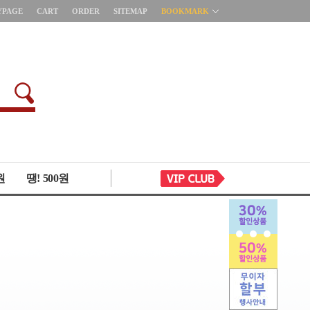
YPAGE
CART
ORDER
SITEMAP
BOOKMARK
원
땡! 500원