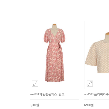
aw4524 패턴랩원피스_핑크
aw4523 플라워
9,900원
6,900원