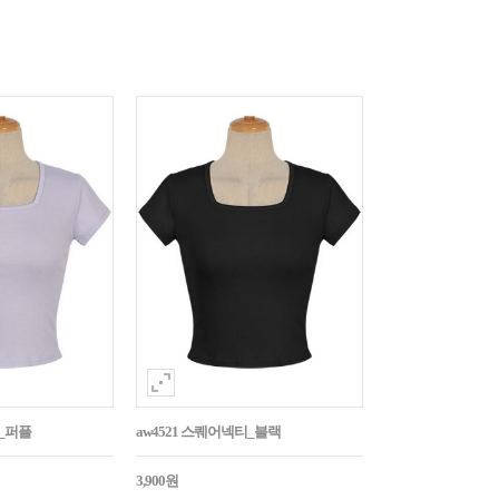
티_퍼플
aw4521 스퀘어넥티_블랙
3,900원