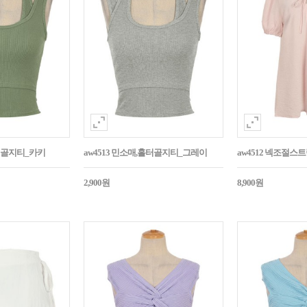
홀터골지티_카키
aw4513 민소매,홀터골지티_그레이
aw4512 넥조절
2,900원
8,900원