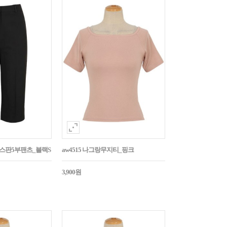
임스판5부팬츠_블랙S
aw4515 나그랑무지티_핑크
3,900원