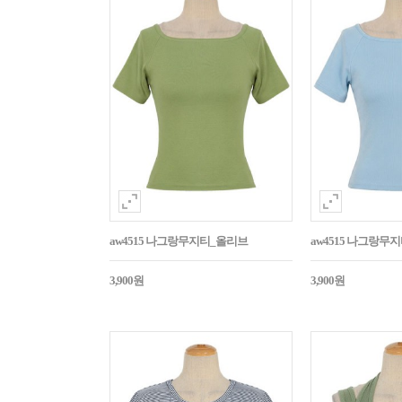
aw4515 나그랑무지티_올리브
aw4515 나그랑무
3,900원
3,900원