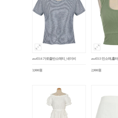
aw4514 가로줄반소매티_네이비
aw4513 민소매,
3,900원
2,900원