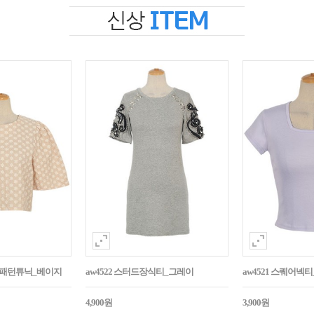
자수패턴튜닉_베이지
aw4522 스터드장식티_그레이
aw4521 스퀘어넥
4,900원
3,900원