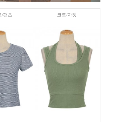
/팬츠
코트/자켓