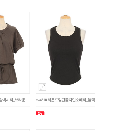
나그랑박시티_브라운
aw4518 라운드밑단골지민소매티_블랙