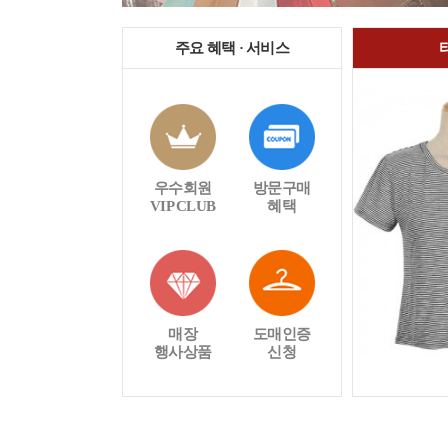
주요 혜택 · 서비스
우수회원
방문구매
VIP CLUB
혜택
매장
도매인증
행사상품
신청