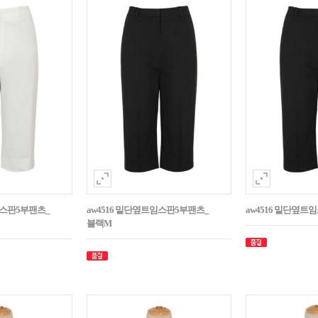
임스판5부팬츠_
aw4516 밑단옆트임스판5부팬츠_
aw4516 밑단옆트
블랙M