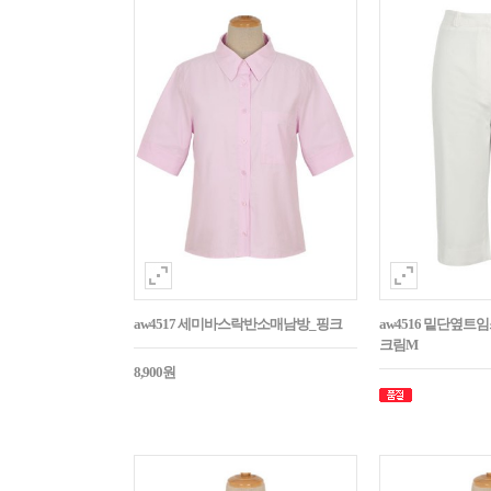
aw4517 세미바스락반소매남방_핑크
aw4516 밑단옆트
크림M
8,900원