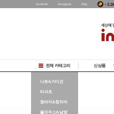
facebook
instagram
blog
전체 카테고리
신상품
-->
니트&가디건
티셔츠
청바지&청치마
블라우스&남방