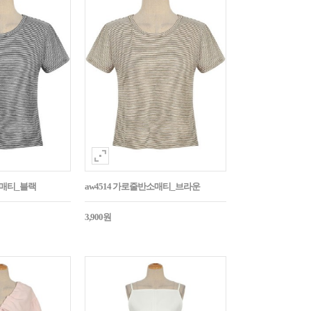
소매티_블랙
aw4514 가로줄반소매티_브라운
3,900원