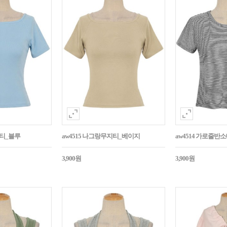
지티_블루
aw4515 나그랑무지티_베이지
aw4514 가로줄반
3,900원
3,900원