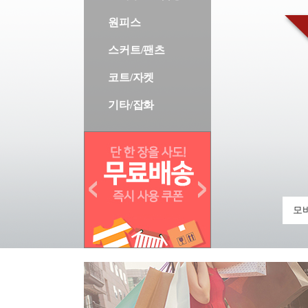
원피스
스커트/팬츠
코트/자켓
기타/잡화
모바