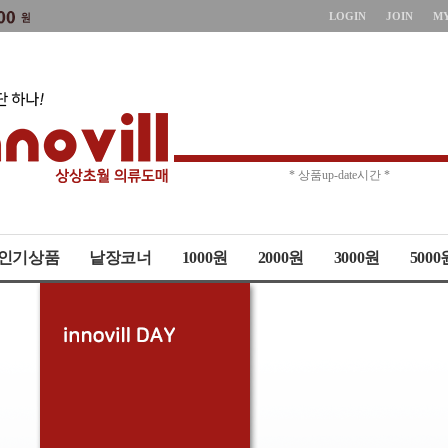
LOGIN
JOIN
M
* 주문취소 제한 *
* 상품up-date시간 *
인기상품
낱장코너
1000원
2000원
3000원
5000