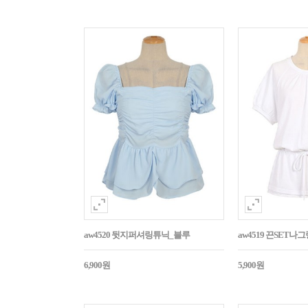
aw4520 뒷지퍼셔링튜닉_블루
aw4519 끈SET
6,900원
5,900원