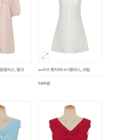
스트링원피스_핑크
aw4511 뒷지퍼나시원피스_크림
9,900원