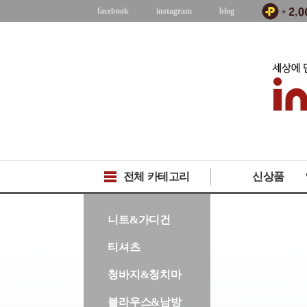
facebook
instagram
blog
전체 카테고리
신상품
-->
니트&가디건
티셔츠
청바지&청치마
블라우스&남방