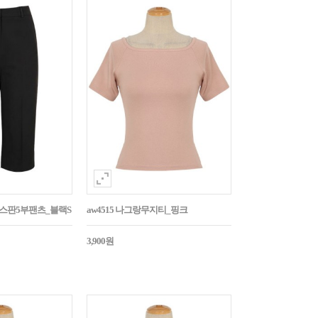
임스판5부팬츠_블랙S
aw4515 나그랑무지티_핑크
3,900원