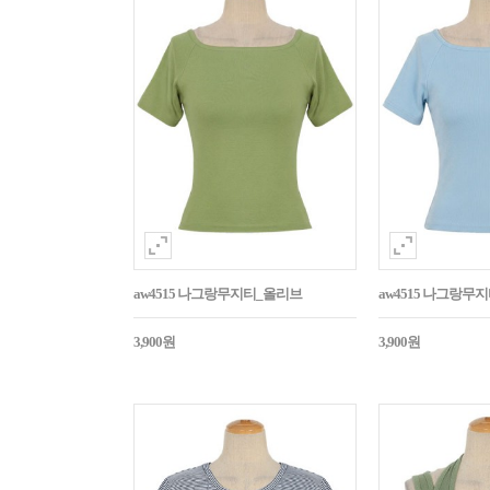
aw4515 나그랑무지티_올리브
aw4515 나그랑무
3,900원
3,900원