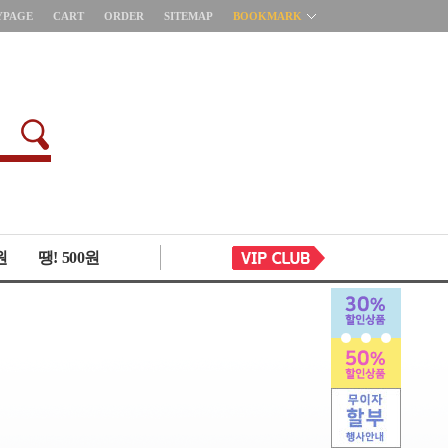
YPAGE
CART
ORDER
SITEMAP
BOOKMARK
원
땡! 500원