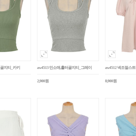
홀터골지티_카키
aw4513 민소매,홀터골지티_그레이
aw4512 넥조절
2,900원
8,900원