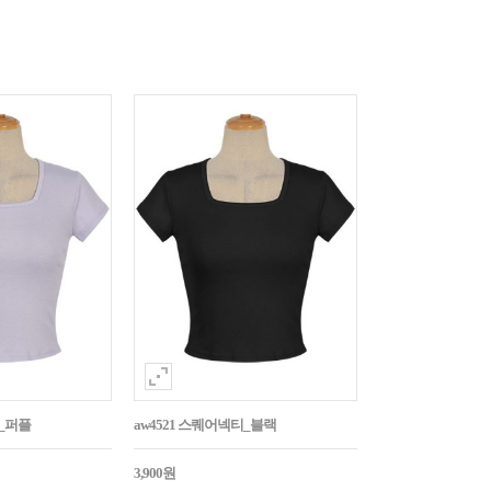
티_퍼플
aw4521 스퀘어넥티_블랙
3,900원