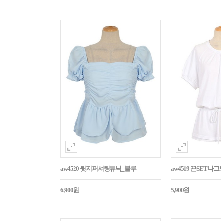
aw4520 뒷지퍼셔링튜닉_블루
aw4519 끈SET
6,900원
5,900원