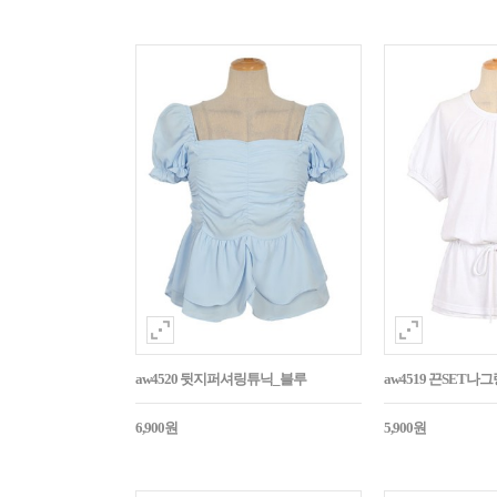
aw4520 뒷지퍼셔링튜닉_블루
aw4519 끈SET
6,900원
5,900원