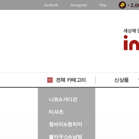
facebook
instagram
blog
전체 카테고리
신상품
-->
니트&가디건
티셔츠
청바지&청치마
블라우스&남방