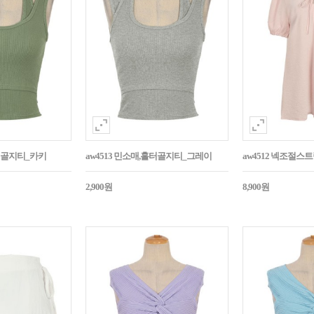
홀터골지티_카키
aw4513 민소매,홀터골지티_그레이
aw4512 넥조절
2,900원
8,900원