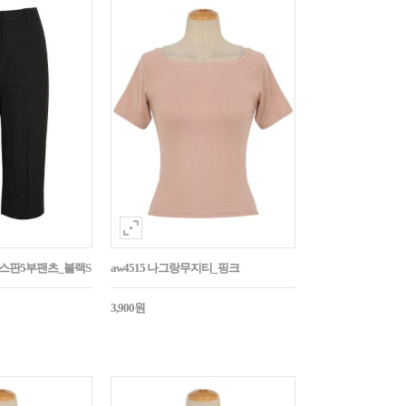
임스판5부팬츠_블랙S
aw4515 나그랑무지티_핑크
3,900원