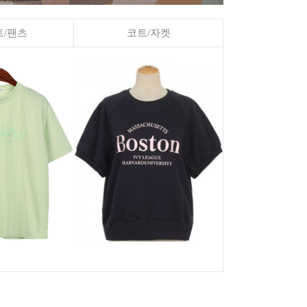
/팬츠
코트/자켓