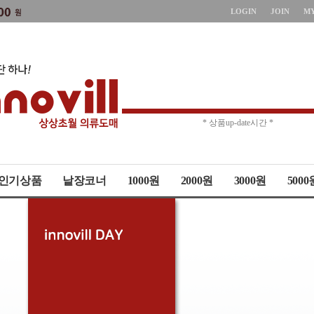
LOGIN
JOIN
M
* 주문취소 제한 *
* 상품up-date시간 *
인기상품
낱장코너
1000원
2000원
3000원
5000