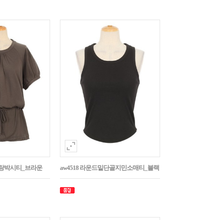
나그랑박시티_브라운
aw4518 라운드밑단골지민소매티_블랙