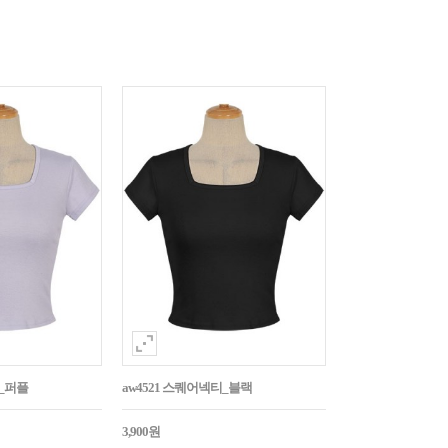
티_퍼플
aw4521 스퀘어넥티_블랙
3,900원