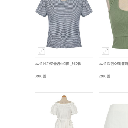
aw4514 가로줄반소매티_네이비
aw4513 민소매,
3,900원
2,900원