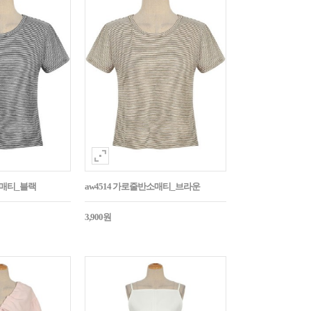
소매티_블랙
aw4514 가로줄반소매티_브라운
3,900원