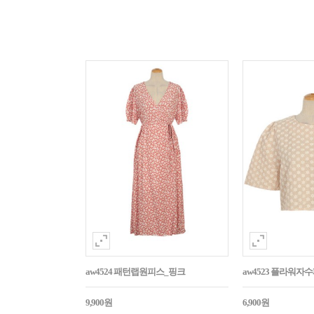
aw4524 패턴랩원피스_핑크
aw4523 플라워
9,900원
6,900원