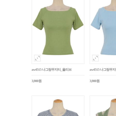
aw4515 나그랑무지티_올리브
aw4515 나그랑무
3,900원
3,900원