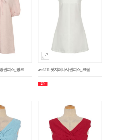
스트링원피스_핑크
aw4511 뒷지퍼나시원피스_크림