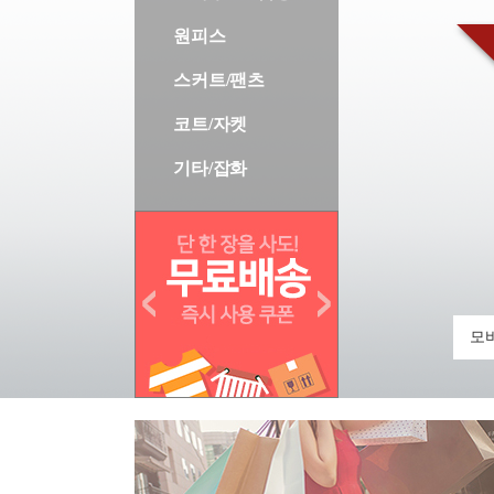
원피스
스커트/팬츠
코트/자켓
기타/잡화
모바