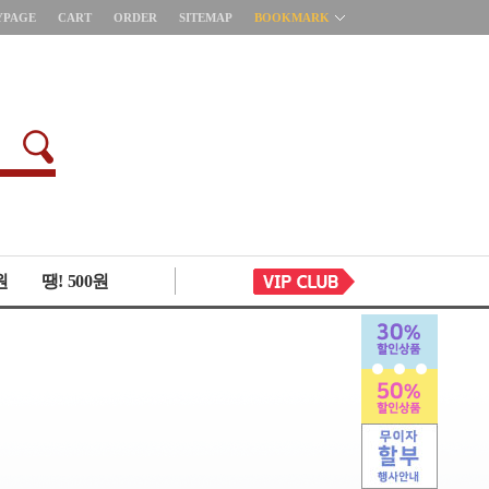
YPAGE
CART
ORDER
SITEMAP
BOOKMARK
원
땡! 500원