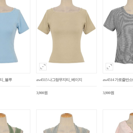
지티_블루
aw4515 나그랑무지티_베이지
aw4514 가로줄반
3,900원
3,900원