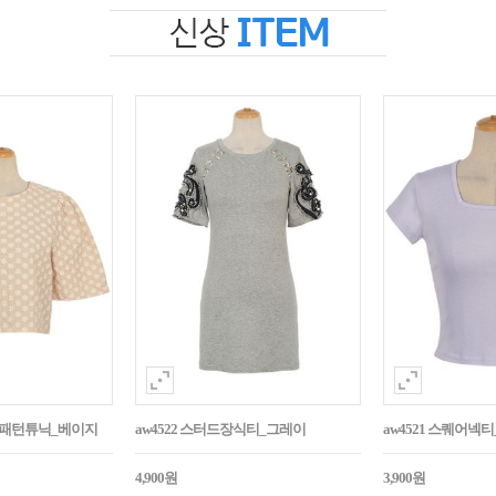
자수패턴튜닉_베이지
aw4522 스터드장식티_그레이
aw4521 스퀘어넥
4,900원
3,900원