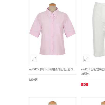
aw4517 세미바스락반소매남방_핑크
aw4516 밑단옆트
크림M
8,900원